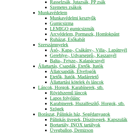
Rasselzsák, Jutazsák, PP zsák
Szemetes zsákok
Munkavédelem
Munkavédelmi kesztyűk
Gumicsizma
LEMIGO gumicsizmák
Arcvédelem, Pormaszk, Homlokpánt
Ruházat, Esőkabát
Szerszámnyelek
Ásó-, Kapa-, Csákány-, Villa-, Lapátnyél
Gereblye-, Udvarseprű-, Kaszanyél
Balta-, Fejsze-, Kalapácsnyél
Állattartás, Csapdák, Etetők, Itatók
Állatcsapdák, Élvefogók
Etetők, Itatók, Madáretető
Állattartási kötelek és láncok
Láncok, Horgok, Karabínerek, stb.
Rövidszemű láncok
Lapos folyólánc
Karabinerek, Huzalfeszítő, Horgok, stb.
Szögek
Borászat, Pálinkás ház, Segédanyagok
Pálinkás üvegek, Díszüvegek, Kapszulák
Bortartály, INOX tartályok
Üvegballon, Demizson