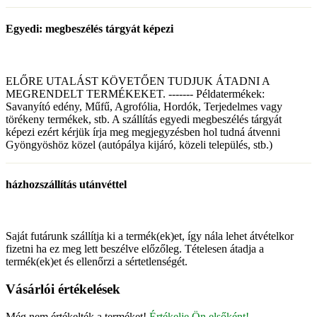
Egyedi: megbeszélés tárgyát képezi
ELŐRE UTALÁST KÖVETŐEN TUDJUK ÁTADNI A
MEGRENDELT TERMÉKEKET. ------- Példatermékek:
Savanyító edény, Műfű, Agrofólia, Hordók, Terjedelmes vagy
törékeny termékek, stb. A szállítás egyedi megbeszélés tárgyát
képezi ezért kérjük írja meg megjegyzésben hol tudná átvenni
Gyöngyöshöz közel (autópálya kijáró, közeli település, stb.)
házhozszállítás utánvéttel
Saját futárunk szállítja ki a termék(ek)et, így nála lehet átvételkor
fizetni ha ez meg lett beszélve előzőleg. Tételesen átadja a
termék(ek)et és ellenőrzi a sértetlenségét.
Vásárlói értékelések
Még nem értékelték a terméket!
Értékelje Ön elsőként!