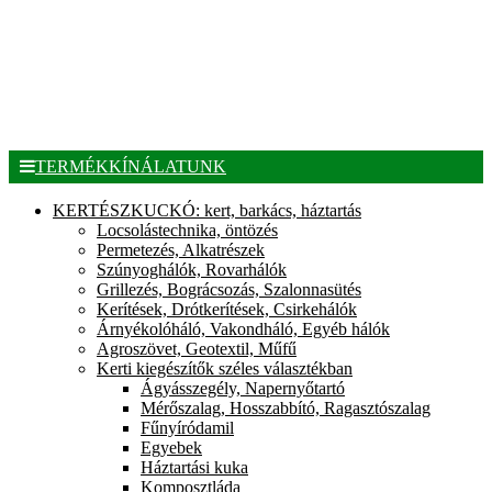
TERMÉKKÍNÁLATUNK
KERTÉSZKUCKÓ: kert, barkács, háztartás
Locsolástechnika, öntözés
Permetezés, Alkatrészek
Szúnyoghálók, Rovarhálók
Grillezés, Bográcsozás, Szalonnasütés
Kerítések, Drótkerítések, Csirkehálók
Árnyékolóháló, Vakondháló, Egyéb hálók
Agroszövet, Geotextil, Műfű
Kerti kiegészítők széles választékban
Ágyásszegély, Napernyőtartó
Mérőszalag, Hosszabbító, Ragasztószalag
Fűnyíródamil
Egyebek
Háztartási kuka
Komposztláda