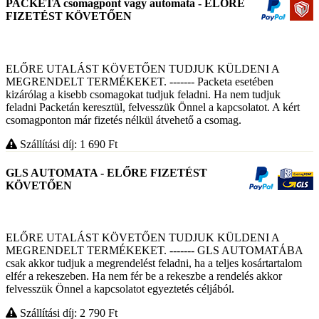
PACKETA csomagpont vagy automata - ELŐRE
FIZETÉST KÖVETŐEN
ELŐRE UTALÁST KÖVETŐEN TUDJUK KÜLDENI A
MEGRENDELT TERMÉKEKET. ------- Packeta esetében
kizárólag a kisebb csomagokat tudjuk feladni. Ha nem tudjuk
feladni Packetán keresztül, felvesszük Önnel a kapcsolatot. A kért
csomagponton már fizetés nélkül átvehető a csomag.
Szállítási díj: 1 690
Ft
GLS AUTOMATA - ELŐRE FIZETÉST
KÖVETŐEN
ELŐRE UTALÁST KÖVETŐEN TUDJUK KÜLDENI A
MEGRENDELT TERMÉKEKET. ------- GLS AUTOMATÁBA
csak akkor tudjuk a megrendelést feladni, ha a teljes kosártartalom
elfér a rekeszeben. Ha nem fér be a rekeszbe a rendelés akkor
felvesszük Önnel a kapcsolatot egyeztetés céljából.
Szállítási díj: 2 790
Ft