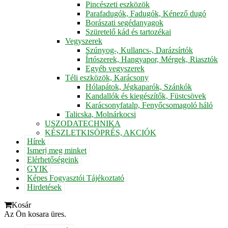
Pincészeti eszközök
Parafadugók, Fadugók, Kénező dugó
Borászati segédanyagok
Szüretelő kád és tartozékai
Vegyszerek
Szúnyog-, Kullancs-, Darázsírtók
Írtószerek, Hangyapor, Mérgek, Riasztók
Egyéb vegyszerek
Téli eszközök, Karácsony
Hólapátok, Jégkaparók, Szánkók
Kandallók és kiegészítők, Füstcsövek
Karácsonyfatalp, Fenyőcsomagoló háló
Talicska, Molnárkocsi
USZODATECHNIKA
KÉSZLETKISÖPRÉS, AKCIÓK
Hírek
Ismerj meg minket
Elérhetőségeink
GYIK
Képes Fogyasztói Tájékoztató
Hirdetések
Kosár
Az Ön kosara üres.