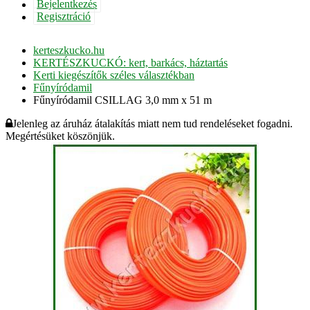
Bejelentkezés
Regisztráció
kerteszkucko.hu
KERTÉSZKUCKÓ: kert, barkács, háztartás
Kerti kiegészítők széles választékban
Fűnyíródamil
Fűnyíródamil CSILLAG 3,0 mm x 51 m
Jelenleg az áruház átalakítás miatt nem tud rendeléseket fogadni.
Megértésüket köszönjük.