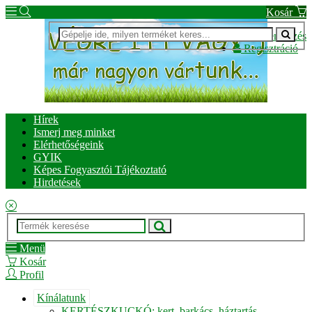
Kosár
Bejelentkezés
Regisztráció
Hírek
Ismerj meg minket
Elérhetőségeink
GYIK
Képes Fogyasztói Tájékoztató
Hirdetések
Menü
Kosár
Profil
Kínálatunk
KERTÉSZKUCKÓ: kert, barkács, háztartás