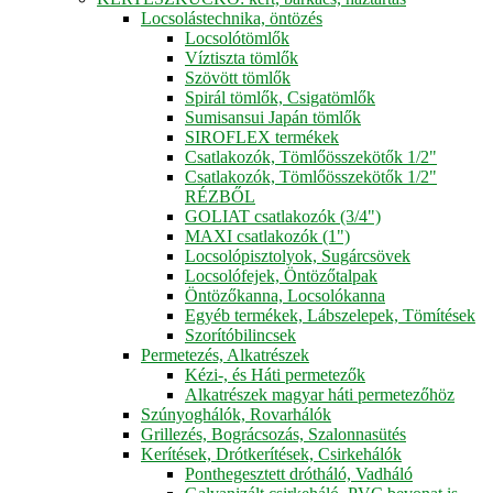
Locsolástechnika, öntözés
Locsolótömlők
Víztiszta tömlők
Szövött tömlők
Spirál tömlők, Csigatömlők
Sumisansui Japán tömlők
SIROFLEX termékek
Csatlakozók, Tömlőösszekötők 1/2"
Csatlakozók, Tömlőösszekötők 1/2"
RÉZBŐL
GOLIAT csatlakozók (3/4")
MAXI csatlakozók (1")
Locsolópisztolyok, Sugárcsövek
Locsolófejek, Öntözőtalpak
Öntözőkanna, Locsolókanna
Egyéb termékek, Lábszelepek, Tömítések
Szorítóbilincsek
Permetezés, Alkatrészek
Kézi-, és Háti permetezők
Alkatrészek magyar háti permetezőhöz
Szúnyoghálók, Rovarhálók
Grillezés, Bográcsozás, Szalonnasütés
Kerítések, Drótkerítések, Csirkehálók
Ponthegesztett drótháló, Vadháló