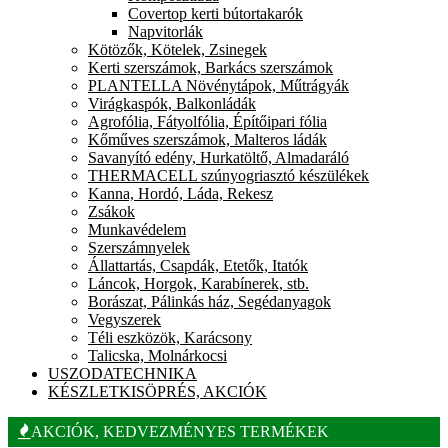
Covertop kerti bútortakarók
Napvitorlák
Kötözők, Kötelek, Zsinegek
Kerti szerszámok, Barkács szerszámok
PLANTELLA Növénytápok, Műtrágyák
Virágkaspók, Balkonládák
Agrofólia, Fátyolfólia, Építőipari fólia
Kőműves szerszámok, Malteros ládák
Savanyító edény, Hurkatöltő, Almadaráló
THERMACELL szúnyogriasztó készülékek
Kanna, Hordó, Láda, Rekesz
Zsákok
Munkavédelem
Szerszámnyelek
Állattartás, Csapdák, Etetők, Itatók
Láncok, Horgok, Karabínerek, stb.
Borászat, Pálinkás ház, Segédanyagok
Vegyszerek
Téli eszközök, Karácsony
Talicska, Molnárkocsi
USZODATECHNIKA
KÉSZLETKISÖPRÉS, AKCIÓK
AKCIÓK, KEDVEZMÉNYES TERMÉKEK