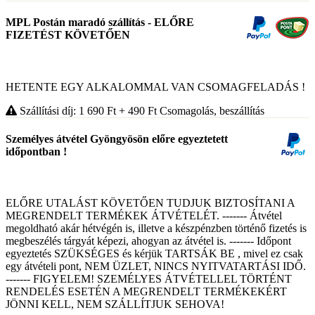
MPL Postán maradó szállítás - ELŐRE
FIZETÉST KÖVETŐEN
HETENTE EGY ALKALOMMAL VAN CSOMAGFELADÁS !
Szállítási díj: 1 690
Ft
+ 490
Ft
Csomagolás, beszállítás
Személyes átvétel Gyöngyösön előre egyeztetett
időpontban !
ELŐRE UTALÁST KÖVETŐEN TUDJUK BIZTOSÍTANI A
MEGRENDELT TERMÉKEK ÁTVÉTELÉT. ------- Átvétel
megoldható akár hétvégén is, illetve a készpénzben történő fizetés is
megbeszélés tárgyát képezi, ahogyan az átvétel is. ------- Időpont
egyeztetés SZÜKSÉGES és kérjük TARTSÁK BE , mivel ez csak
egy átvételi pont, NEM ÜZLET, NINCS NYITVATARTÁSI IDŐ.
------- FIGYELEM! SZEMÉLYES ÁTVÉTELLEL TÖRTÉNT
RENDELÉS ESETÉN A MEGRENDELT TERMÉKEKÉRT
JÖNNI KELL, NEM SZÁLLÍTJUK SEHOVA!