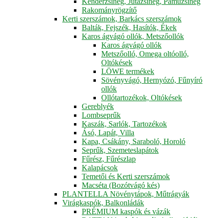
Kenderzsineg, Jutazsineg, Pamuzsineg
Rakományrögzítő
Kerti szerszámok, Barkács szerszámok
Balták, Fejszék, Hasítók, Ékek
Karos ágvágó ollók, Metszőollók
Karos ágvágó ollók
Metszőolló, Omega oltóolló,
Oltókések
LÖWE termékek
Sövényvágó, Hernyózó, Fűnyíró
ollók
Ollótartozékok, Oltókések
Gereblyék
Lombseprűk
Kaszák, Sarlók, Tartozékok
Ásó, Lapát, Villa
Kapa, Csákány, Saraboló, Horoló
Seprűk, Szemeteslapátok
Fűrész, Fűrészlap
Kalapácsok
Temetői és Kerti szerszámok
Macséta (Bozótvágó kés)
PLANTELLA Növénytápok, Műtrágyák
Virágkaspók, Balkonládák
PRÉMIUM kaspók és vázák