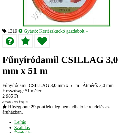
1319
Gyártó:
Kertészkuckó gazdabolt
»
Fűnyíródamil CSILLAG 3,0
mm x 51 m
Fűnyíródamil CSILLAG 3,0 mm x 51 m Átmérő: 3,0 mm
Hosszúság: 51 méter
2 985
Ft
(2 350
Ft
+ 27% ÁFA) / db
Hűségpont:
29
pont
Jelenleg nem adható le rendelés az
áruházban.
Leírás
Szállítás
Értékelés