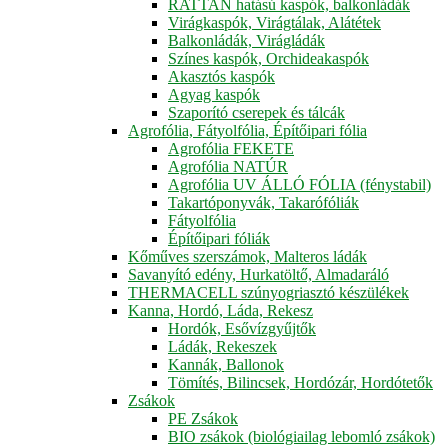
RATTAN hatású kaspók, balkonládák
Virágkaspók, Virágtálak, Alátétek
Balkonládák, Virágládák
Színes kaspók, Orchideakaspók
Akasztós kaspók
Agyag kaspók
Szaporító cserepek és tálcák
Agrofólia, Fátyolfólia, Építőipari fólia
Agrofólia FEKETE
Agrofólia NATÚR
Agrofólia UV ÁLLÓ FÓLIA (fénystabil)
Takartóponyvák, Takarófóliák
Fátyolfólia
Építőipari fóliák
Kőműves szerszámok, Malteros ládák
Savanyító edény, Hurkatöltő, Almadaráló
THERMACELL szúnyogriasztó készülékek
Kanna, Hordó, Láda, Rekesz
Hordók, Esővízgyűjtők
Ládák, Rekeszek
Kannák, Ballonok
Tömítés, Bilincsek, Hordózár, Hordótetők
Zsákok
PE Zsákok
BIO zsákok (biológiailag lebomló zsákok)