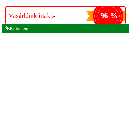
96 %
Vásárlóink írták »
Partnereink