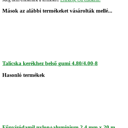
Mások az alábbi termékeket vásárolták mellé...
Talicska kerékhez belső gumi 4.80/4.00-8
Hasonló termékek
Fűnyíródamil nylon+alumínium 2,4 mm x 20 m