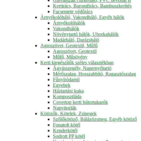
Galvanizált csirkeháló, PVC bevonat is
Kertirács, Baromfirács, Bambuszkerítés
Facsemete védőrács
Árnyékolóháló, Vakondháló, Egyéb hálók
Árnyékolóhálók
Vakondhálók
Növénytartó hálók, Uborkahálók
Madárháló, Darázsháló
Agroszövet, Geotextil, Műfű
Agroszövet, Geotextil
Műfű, Műsövény
Kerti kiegészítők széles választékban
Ágyásszegély, Napernyőtartó
Mérőszalag, Hosszabbító, Ragasztószalag
Fűnyíródamil
Egyebek
Háztartási kuka
Komposztláda
Covertop kerti bútortakarók
Napvitorlák
Kötözők, Kötelek, Zsinegek
Szőlőkötöző, Bálázózsineg, Egyéb kötöző
Fonatolt kötél
Kenderkötél
Sodrott PP kötél