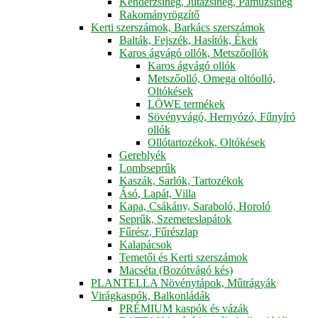
Kenderzsineg, Jutazsineg, Pamuzsineg
Rakományrögzítő
Kerti szerszámok, Barkács szerszámok
Balták, Fejszék, Hasítók, Ékek
Karos ágvágó ollók, Metszőollók
Karos ágvágó ollók
Metszőolló, Omega oltóolló,
Oltókések
LÖWE termékek
Sövényvágó, Hernyózó, Fűnyíró
ollók
Ollótartozékok, Oltókések
Gereblyék
Lombseprűk
Kaszák, Sarlók, Tartozékok
Ásó, Lapát, Villa
Kapa, Csákány, Saraboló, Horoló
Seprűk, Szemeteslapátok
Fűrész, Fűrészlap
Kalapácsok
Temetői és Kerti szerszámok
Macséta (Bozótvágó kés)
PLANTELLA Növénytápok, Műtrágyák
Virágkaspók, Balkonládák
PRÉMIUM kaspók és vázák