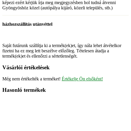
képezi ezért kérjük írja meg megjegyzésben hol tudná átvenni
Gyöngyöshöz közel (autópálya kijáró, közeli település, stb.)
házhozszállítás utánvéttel
Saját futárunk szállítja ki a termék(ek)et, így nála lehet átvételkor
fizetni ha ez meg lett beszélve előzőleg. Tételesen átadja a
termék(ek)et és ellenőrzi a sértetlenségét.
Vásárlói értékelések
Még nem értékelték a terméket!
Értékelje Ön elsőként!
Hasonló termékek