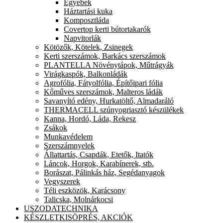
Egyebek
Háztartási kuka
Komposztláda
Covertop kerti bútortakarók
Napvitorlák
Kötözők, Kötelek, Zsinegek
Kerti szerszámok, Barkács szerszámok
PLANTELLA Növénytápok, Műtrágyák
Virágkaspók, Balkonládák
Agrofólia, Fátyolfólia, Építőipari fólia
Kőműves szerszámok, Malteros ládák
Savanyító edény, Hurkatöltő, Almadaráló
THERMACELL szúnyogriasztó készülékek
Kanna, Hordó, Láda, Rekesz
Zsákok
Munkavédelem
Szerszámnyelek
Állattartás, Csapdák, Etetők, Itatók
Láncok, Horgok, Karabínerek, stb.
Borászat, Pálinkás ház, Segédanyagok
Vegyszerek
Téli eszközök, Karácsony
Talicska, Molnárkocsi
USZODATECHNIKA
KÉSZLETKISÖPRÉS, AKCIÓK