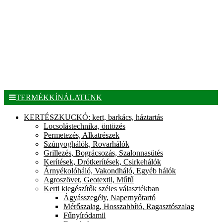
TERMÉKKÍNÁLATUNK
KERTÉSZKUCKÓ: kert, barkács, háztartás
Locsolástechnika, öntözés
Permetezés, Alkatrészek
Szúnyoghálók, Rovarhálók
Grillezés, Bográcsozás, Szalonnasütés
Kerítések, Drótkerítések, Csirkehálók
Árnyékolóháló, Vakondháló, Egyéb hálók
Agroszövet, Geotextil, Műfű
Kerti kiegészítők széles választékban
Ágyásszegély, Napernyőtartó
Mérőszalag, Hosszabbító, Ragasztószalag
Fűnyíródamil