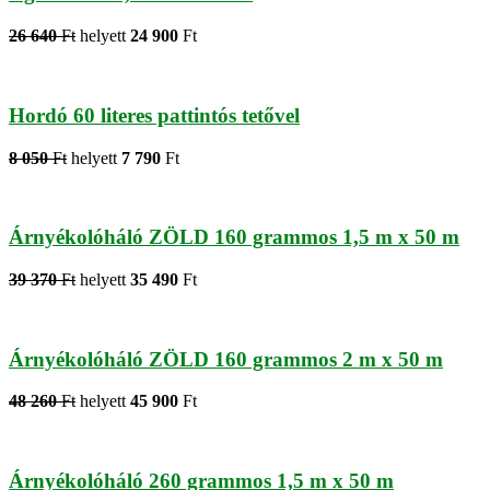
26 640
Ft
helyett
24 900
Ft
Hordó 60 literes pattintós tetővel
8 050
Ft
helyett
7 790
Ft
Árnyékolóháló ZÖLD 160 grammos 1,5 m x 50 m
39 370
Ft
helyett
35 490
Ft
Árnyékolóháló ZÖLD 160 grammos 2 m x 50 m
48 260
Ft
helyett
45 900
Ft
Árnyékolóháló 260 grammos 1,5 m x 50 m