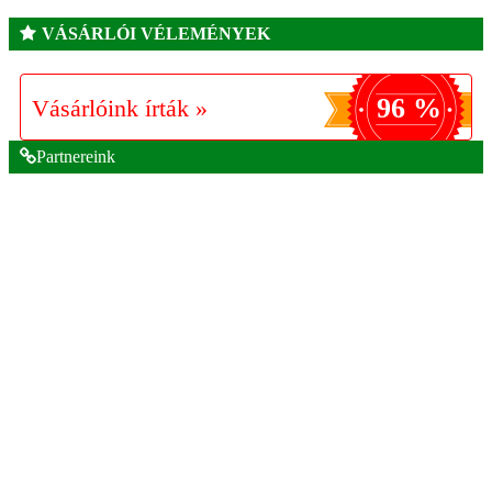
VÁSÁRLÓI VÉLEMÉNYEK
96 %
Vásárlóink írták »
Partnereink