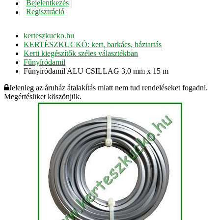
Bejelentkezés
Regisztráció
kerteszkucko.hu
KERTÉSZKUCKÓ: kert, barkács, háztartás
Kerti kiegészítők széles választékban
Fűnyíródamil
Fűnyíródamil ALU CSILLAG 3,0 mm x 15 m
Jelenleg az áruház átalakítás miatt nem tud rendeléseket fogadni.
Megértésüket köszönjük.