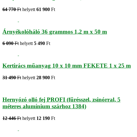
64 770
Ft
helyett
61 900
Ft
Árnyékolóháló 36 grammos 1,2 m x 50 m
6 090
Ft
helyett
5 490
Ft
Kertirács műanyag 10 x 10 mm FEKETE 1 x 25 m
31 490
Ft
helyett
28 900
Ft
Hernyózó olló fej PROFI (fűrésszel, zsinórral, 5
méteres alumínium szárhoz 1384)
12 446
Ft
helyett
12 190
Ft