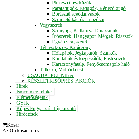
Pincészeti eszközök
Parafadugók, Fadugók, Kénező dugó
Borászati segédanyagok
Szüretelő kád és tartozékai
Vegyszerek
Szúnyog-, Kullancs-, Darázsírtók
Írtószerek, Hangyapor, Mérgek, Riasztók
Egyéb vegyszerek
Téli eszközök, Karácsony
Hólapátok, Jégkaparók, Szánkók
Kandallók és kiegészítők, Füstcsövek
Karácsonyfatalp, Fenyőcsomagoló háló
Talicska, Molnárkocsi
USZODATECHNIKA
KÉSZLETKISÖPRÉS, AKCIÓK
Hírek
Ismerj meg minket
Elérhetőségeink
GYIK
Képes Fogyasztói Tájékoztató
Hirdetések
Kosár
Az Ön kosara üres.