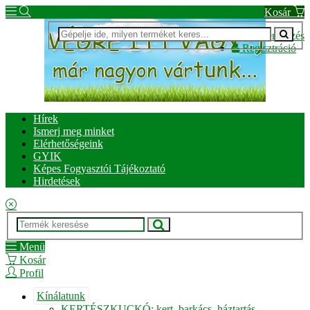
Kosár
Bejelentkezés
Regisztráció
Hírek
Ismerj meg minket
Elérhetőségeink
GYIK
Képes Fogyasztói Tájékoztató
Hirdetések
Menü
Kosár
Profil
Kínálatunk
KERTÉSZKUCKÓ: kert, barkács, háztartás