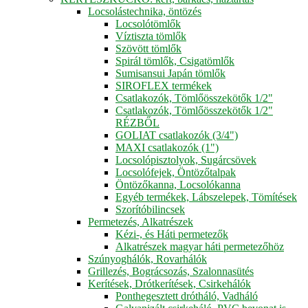
Locsolástechnika, öntözés
Locsolótömlők
Víztiszta tömlők
Szövött tömlők
Spirál tömlők, Csigatömlők
Sumisansui Japán tömlők
SIROFLEX termékek
Csatlakozók, Tömlőösszekötők 1/2"
Csatlakozók, Tömlőösszekötők 1/2"
RÉZBŐL
GOLIAT csatlakozók (3/4")
MAXI csatlakozók (1")
Locsolópisztolyok, Sugárcsövek
Locsolófejek, Öntözőtalpak
Öntözőkanna, Locsolókanna
Egyéb termékek, Lábszelepek, Tömítések
Szorítóbilincsek
Permetezés, Alkatrészek
Kézi-, és Háti permetezők
Alkatrészek magyar háti permetezőhöz
Szúnyoghálók, Rovarhálók
Grillezés, Bográcsozás, Szalonnasütés
Kerítések, Drótkerítések, Csirkehálók
Ponthegesztett drótháló, Vadháló