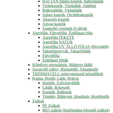
RATTAN hatású kaspók, balkonládák
Virágkaspók, Virágtálak, Alátétek
Balkonládák, Virágládák
Színes kaspók, Orchideakaspók
Akasztós kaspók
Agyag kaspók
Szaporító cserepek és tálcák
Agrofólia, Fátyolfólia, Építőipari fólia
Agrofólia FEKETE
Agrofólia NATÚR
Agrofólia UV ÁLLÓ FÓLIA (fénystabil)
Takartóponyvák, Takarófóliák
Fátyolfólia
Építőipari fóliák
Kőműves szerszámok, Malteros ládák
Savanyító edény, Hurkatöltő, Almadaráló
THERMACELL szúnyogriasztó készülékek
Kanna, Hordó, Láda, Rekesz
Hordók, Esővízgyűjtők
Ládák, Rekeszek
Kannák, Ballonok
Tömítés, Bilincsek, Hordózár, Hordótetők
Zsákok
PE Zsákok
BIO zsákok (biológiailag lebomló zsákok)