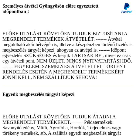
Személyes átvétel Gyöngyösön előre egyeztetett
időpontban !
ELŐRE UTALÁST KÖVETŐEN TUDJUK BIZTOSÍTANI A
MEGRENDELT TERMÉKEK ÁTVÉTELÉT. ------- Átvétel
megoldható akár hétvégén is, illetve a készpénzben történő fizetés is
megbeszélés tárgyát képezi, ahogyan az átvétel is. ------- Időpont
egyeztetés SZÜKSÉGES és kérjük TARTSÁK BE , mivel ez csak
egy átvételi pont, NEM ÜZLET, NINCS NYITVATARTÁSI IDŐ.
------- FIGYELEM! SZEMÉLYES ÁTVÉTELLEL TÖRTÉNT
RENDELÉS ESETÉN A MEGRENDELT TERMÉKEKÉRT
JÖNNI KELL, NEM SZÁLLÍTJUK SEHOVA!
Egyedi: megbeszélés tárgyát képezi
ELŐRE UTALÁST KÖVETŐEN TUDJUK ÁTADNI A
MEGRENDELT TERMÉKEKET. ------- Példatermékek:
Savanyító edény, Műfű, Agrofólia, Hordók, Terjedelmes vagy
törékeny termékek, stb. A szállítás egyedi megbeszélés tárgyát