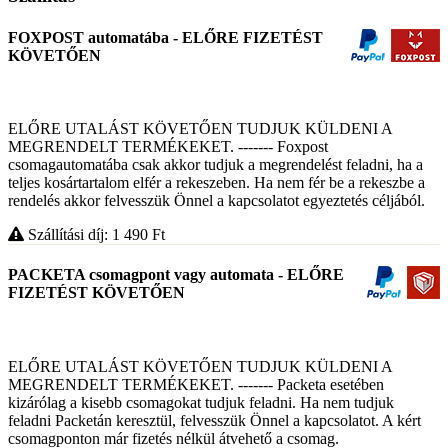
FOXPOST automatába - ELŐRE FIZETÉST
KÖVETŐEN
ELŐRE UTALÁST KÖVETŐEN TUDJUK KÜLDENI A
MEGRENDELT TERMÉKEKET. ------- Foxpost
csomagautomatába csak akkor tudjuk a megrendelést feladni, ha a
teljes kosártartalom elfér a rekeszeben. Ha nem fér be a rekeszbe a
rendelés akkor felvesszük Önnel a kapcsolatot egyeztetés céljából.
Szállítási díj: 1 490
Ft
PACKETA csomagpont vagy automata - ELŐRE
FIZETÉST KÖVETŐEN
ELŐRE UTALÁST KÖVETŐEN TUDJUK KÜLDENI A
MEGRENDELT TERMÉKEKET. ------- Packeta esetében
kizárólag a kisebb csomagokat tudjuk feladni. Ha nem tudjuk
feladni Packetán keresztül, felvesszük Önnel a kapcsolatot. A kért
csomagponton már fizetés nélkül átvehető a csomag.