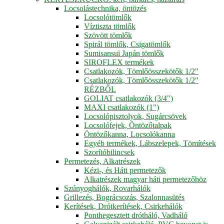
Locsolástechnika, öntözés
Locsolótömlők
Víztiszta tömlők
Szövött tömlők
Spirál tömlők, Csigatömlők
Sumisansui Japán tömlők
SIROFLEX termékek
Csatlakozók, Tömlőösszekötők 1/2"
Csatlakozók, Tömlőösszekötők 1/2"
RÉZBŐL
GOLIAT csatlakozók (3/4")
MAXI csatlakozók (1")
Locsolópisztolyok, Sugárcsövek
Locsolófejek, Öntözőtalpak
Öntözőkanna, Locsolókanna
Egyéb termékek, Lábszelepek, Tömítések
Szorítóbilincsek
Permetezés, Alkatrészek
Kézi-, és Háti permetezők
Alkatrészek magyar háti permetezőhöz
Szúnyoghálók, Rovarhálók
Grillezés, Bográcsozás, Szalonnasütés
Kerítések, Drótkerítések, Csirkehálók
Ponthegesztett drótháló, Vadháló