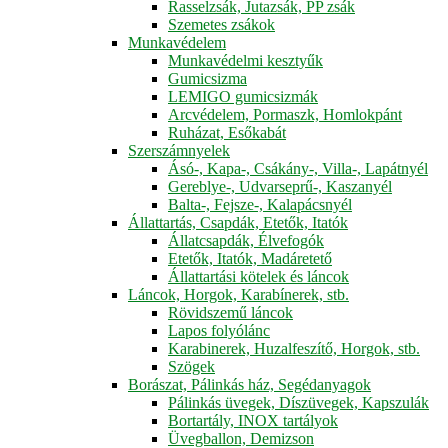
Rasselzsák, Jutazsák, PP zsák
Szemetes zsákok
Munkavédelem
Munkavédelmi kesztyűk
Gumicsizma
LEMIGO gumicsizmák
Arcvédelem, Pormaszk, Homlokpánt
Ruházat, Esőkabát
Szerszámnyelek
Ásó-, Kapa-, Csákány-, Villa-, Lapátnyél
Gereblye-, Udvarseprű-, Kaszanyél
Balta-, Fejsze-, Kalapácsnyél
Állattartás, Csapdák, Etetők, Itatók
Állatcsapdák, Élvefogók
Etetők, Itatók, Madáretető
Állattartási kötelek és láncok
Láncok, Horgok, Karabínerek, stb.
Rövidszemű láncok
Lapos folyólánc
Karabinerek, Huzalfeszítő, Horgok, stb.
Szögek
Borászat, Pálinkás ház, Segédanyagok
Pálinkás üvegek, Díszüvegek, Kapszulák
Bortartály, INOX tartályok
Üvegballon, Demizson