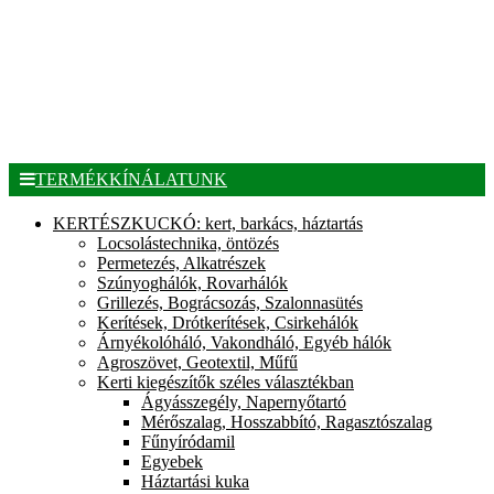
TERMÉKKÍNÁLATUNK
KERTÉSZKUCKÓ: kert, barkács, háztartás
Locsolástechnika, öntözés
Permetezés, Alkatrészek
Szúnyoghálók, Rovarhálók
Grillezés, Bográcsozás, Szalonnasütés
Kerítések, Drótkerítések, Csirkehálók
Árnyékolóháló, Vakondháló, Egyéb hálók
Agroszövet, Geotextil, Műfű
Kerti kiegészítők széles választékban
Ágyásszegély, Napernyőtartó
Mérőszalag, Hosszabbító, Ragasztószalag
Fűnyíródamil
Egyebek
Háztartási kuka