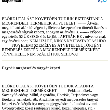
időpontban !
ELŐRE UTALÁST KÖVETŐEN TUDJUK BIZTOSÍTANI A
MEGRENDELT TERMÉKEK ÁTVÉTELÉT. ------- Átvétel
megoldható akár hétvégén is, illetve a készpénzben történő fizetés is
megbeszélés tárgyát képezi, ahogyan az átvétel is. ------- Időpont
egyeztetés SZÜKSÉGES és kérjük TARTSÁK BE , mivel ez csak
egy átvételi pont, NEM ÜZLET, NINCS NYITVATARTÁSI IDŐ.
------- FIGYELEM! SZEMÉLYES ÁTVÉTELLEL TÖRTÉNT
RENDELÉS ESETÉN A MEGRENDELT TERMÉKEKÉRT
JÖNNI KELL, NEM SZÁLLÍTJUK SEHOVA!
Egyedi: megbeszélés tárgyát képezi
ELŐRE UTALÁST KÖVETŐEN TUDJUK ÁTADNI A
MEGRENDELT TERMÉKEKET. ------- Példatermékek:
Savanyító edény, Műfű, Agrofólia, Hordók, Terjedelmes vagy
törékeny termékek, stb. A szállítás egyedi megbeszélés tárgyát
képezi ezért kérjük írja meg megjegyzésben hol tudná átvenni
Gyöngyöshöz közel (autópálya kijáró, közeli település, stb.)