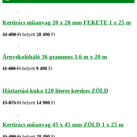
Kertirács műanyag 20 x 20 mm FEKETE 1 x 25 m
31 490
Ft
helyett
28 490
Ft
Árnyékolóháló 36 grammos 3,6 m x 20 m
11 400
Ft
helyett
9 400
Ft
Háztartási kuka 120 literes kerekes ZÖLD
15 875
Ft
helyett
14 900
Ft
Kertirács műanyag 45 x 45 mm ZÖLD 1 x 25 m
31 490
Ft
helyett
28 490
Ft