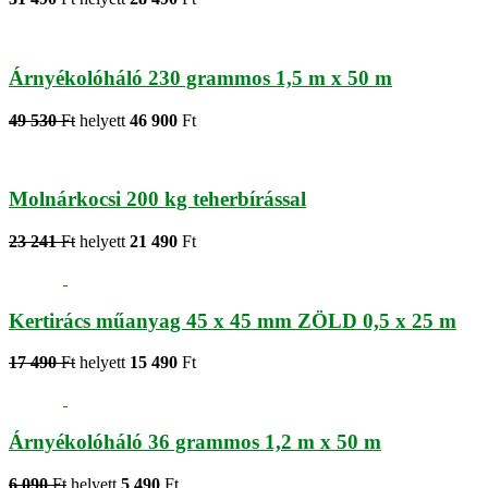
Árnyékolóháló 230 grammos 1,5 m x 50 m
49 530
Ft
helyett
46 900
Ft
Molnárkocsi 200 kg teherbírással
23 241
Ft
helyett
21 490
Ft
Kertirács műanyag 45 x 45 mm ZÖLD 0,5 x 25 m
17 490
Ft
helyett
15 490
Ft
Árnyékolóháló 36 grammos 1,2 m x 50 m
6 090
Ft
helyett
5 490
Ft