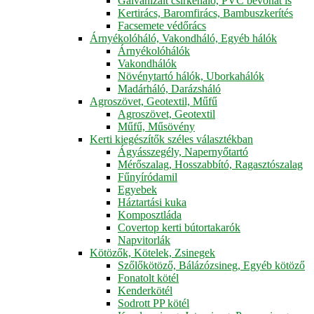
Galvanizált csirkeháló, PVC bevonat is
Kertirács, Baromfirács, Bambuszkerítés
Facsemete védőrács
Árnyékolóháló, Vakondháló, Egyéb hálók
Árnyékolóhálók
Vakondhálók
Növénytartó hálók, Uborkahálók
Madárháló, Darázsháló
Agroszövet, Geotextil, Műfű
Agroszövet, Geotextil
Műfű, Műsövény
Kerti kiegészítők széles választékban
Ágyásszegély, Napernyőtartó
Mérőszalag, Hosszabbító, Ragasztószalag
Fűnyíródamil
Egyebek
Háztartási kuka
Komposztláda
Covertop kerti bútortakarók
Napvitorlák
Kötözők, Kötelek, Zsinegek
Szőlőkötöző, Bálázózsineg, Egyéb kötöző
Fonatolt kötél
Kenderkötél
Sodrott PP kötél