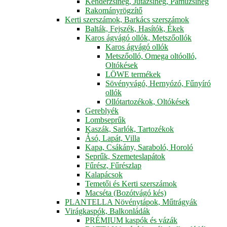
Kenderzsineg, Jutazsineg, Pamuzsineg
Rakományrögzítő
Kerti szerszámok, Barkács szerszámok
Balták, Fejszék, Hasítók, Ékek
Karos ágvágó ollók, Metszőollók
Karos ágvágó ollók
Metszőolló, Omega oltóolló,
Oltókések
LÖWE termékek
Sövényvágó, Hernyózó, Fűnyíró
ollók
Ollótartozékok, Oltókések
Gereblyék
Lombseprűk
Kaszák, Sarlók, Tartozékok
Ásó, Lapát, Villa
Kapa, Csákány, Saraboló, Horoló
Seprűk, Szemeteslapátok
Fűrész, Fűrészlap
Kalapácsok
Temetői és Kerti szerszámok
Macséta (Bozótvágó kés)
PLANTELLA Növénytápok, Műtrágyák
Virágkaspók, Balkonládák
PRÉMIUM kaspók és vázák