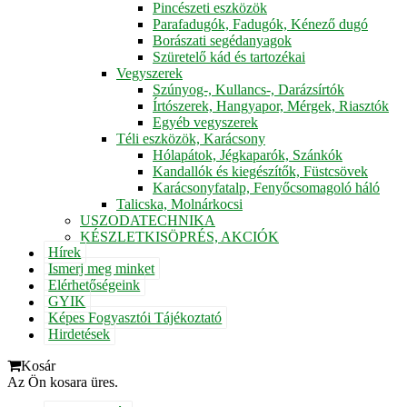
Pincészeti eszközök
Parafadugók, Fadugók, Kénező dugó
Borászati segédanyagok
Szüretelő kád és tartozékai
Vegyszerek
Szúnyog-, Kullancs-, Darázsírtók
Írtószerek, Hangyapor, Mérgek, Riasztók
Egyéb vegyszerek
Téli eszközök, Karácsony
Hólapátok, Jégkaparók, Szánkók
Kandallók és kiegészítők, Füstcsövek
Karácsonyfatalp, Fenyőcsomagoló háló
Talicska, Molnárkocsi
USZODATECHNIKA
KÉSZLETKISÖPRÉS, AKCIÓK
Hírek
Ismerj meg minket
Elérhetőségeink
GYIK
Képes Fogyasztói Tájékoztató
Hirdetések
Kosár
Az Ön kosara üres.