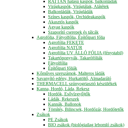
RATTAN hatású kaspók, balkonládák
Virágkaspók, Virágtálak, Alátétek
Balkonládák, Virágládák
Színes kaspók, Orchideakaspók
Akasztós kaspók
Agyag kaspók
Szaporító cserepek és tálcák
Agrofólia, Fátyolfólia, Építőipari fólia
Agrofólia FEKETE
Agrofólia NATÚR
Agrofólia UV ÁLLÓ FÓLIA (fénystabil)
Takartóponyvák, Takarófóliák
Fátyolfólia
Építőipari fóliák
Kőműves szerszámok, Malteros ládák
Savanyító edény, Hurkatöltő, Almadaráló
THERMACELL szúnyogriasztó készülékek
Kanna, Hordó, Láda, Rekesz
Hordók, Esővízgyűjtők
Ládák, Rekeszek
Kannák, Ballonok
Tömítés, Bilincsek, Hordózár, Hordótetők
Zsákok
PE Zsákok
BIO zsákok (biológiailag lebomló zsákok)