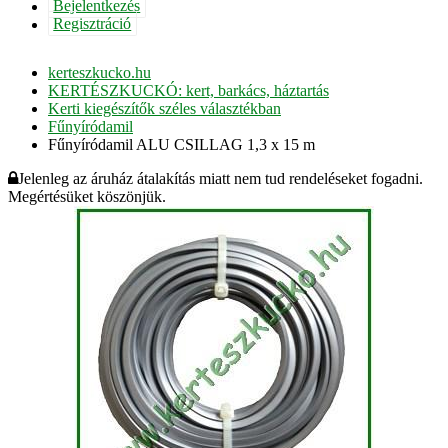
Bejelentkezés
Regisztráció
kerteszkucko.hu
KERTÉSZKUCKÓ: kert, barkács, háztartás
Kerti kiegészítők széles választékban
Fűnyíródamil
Fűnyíródamil ALU CSILLAG 1,3 x 15 m
Jelenleg az áruház átalakítás miatt nem tud rendeléseket fogadni.
Megértésüket köszönjük.