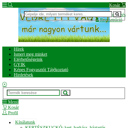
Kosár
Bejelentkezés
Regisztráció
Hírek
Ismerj meg minket
Elérhetőségeink
GYIK
Képes Fogyasztói Tájékoztató
Hirdetések
Menü
Kosár
Profil
Kínálatunk
KERTÉSZKUCKÓ: kert, barkács, háztartás