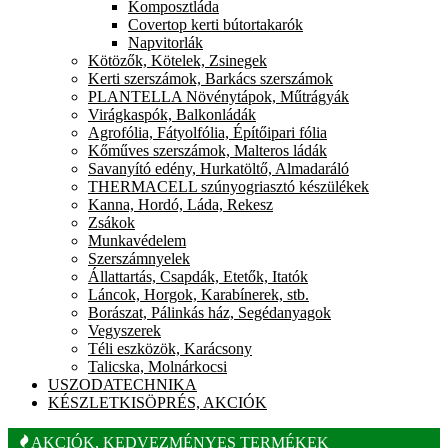
Komposztláda
Covertop kerti bútortakarók
Napvitorlák
Kötözők, Kötelek, Zsinegek
Kerti szerszámok, Barkács szerszámok
PLANTELLA Növénytápok, Műtrágyák
Virágkaspók, Balkonládák
Agrofólia, Fátyolfólia, Építőipari fólia
Kőműves szerszámok, Malteros ládák
Savanyító edény, Hurkatöltő, Almadaráló
THERMACELL szúnyogriasztó készülékek
Kanna, Hordó, Láda, Rekesz
Zsákok
Munkavédelem
Szerszámnyelek
Állattartás, Csapdák, Etetők, Itatók
Láncok, Horgok, Karabínerek, stb.
Borászat, Pálinkás ház, Segédanyagok
Vegyszerek
Téli eszközök, Karácsony
Talicska, Molnárkocsi
USZODATECHNIKA
KÉSZLETKISÖPRÉS, AKCIÓK
AKCIÓK, KEDVEZMÉNYES TERMÉKEK