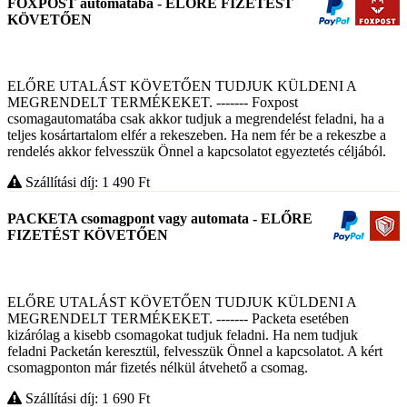
FOXPOST automatába - ELŐRE FIZETÉST
KÖVETŐEN
ELŐRE UTALÁST KÖVETŐEN TUDJUK KÜLDENI A
MEGRENDELT TERMÉKEKET. ------- Foxpost
csomagautomatába csak akkor tudjuk a megrendelést feladni, ha a
teljes kosártartalom elfér a rekeszeben. Ha nem fér be a rekeszbe a
rendelés akkor felvesszük Önnel a kapcsolatot egyeztetés céljából.
Szállítási díj: 1 490
Ft
PACKETA csomagpont vagy automata - ELŐRE
FIZETÉST KÖVETŐEN
ELŐRE UTALÁST KÖVETŐEN TUDJUK KÜLDENI A
MEGRENDELT TERMÉKEKET. ------- Packeta esetében
kizárólag a kisebb csomagokat tudjuk feladni. Ha nem tudjuk
feladni Packetán keresztül, felvesszük Önnel a kapcsolatot. A kért
csomagponton már fizetés nélkül átvehető a csomag.
Szállítási díj: 1 690
Ft