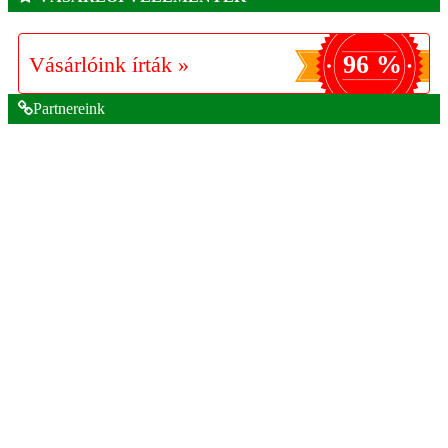
96 %
Vásárlóink írták »
Partnereink