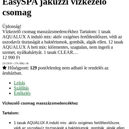
EasySPA jakuzzi vízkezelő
csomag
Újdonság!
Vízkezelő csomag masszázsmedencékhez Tartalom: 1 tasak
AQUALUX A induló mix: aktív oxigénes fertőtlenítőszer, védi az
uszodavíz tisztaságát a baktériumok, gombák, algák ellen. 12 tasak
AQUALUX A heti mix: klórmentes, szagtalan, nem ingerli a
szemet, nyálkahártyát. 1 tasak CLEAR…
12 990
Ft
(10 228
Ft
+ 27% ÁFA) / db
Hűségpont:
129
pont
Jelenleg nem adható le rendelés az
áruházban.
Leírás
Szállítás
Értékelés
Vízkezelő csomag masszázsmedencékhez
Tartalom:
1 tasak AQUALUX A induló mix: aktív oxigénes fertőtlenítőszer,
védi az uszodavíz tisztaságát a baktériumok, gombák, algák ellen.