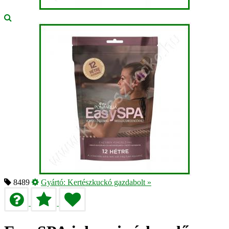
8489
Gyártó:
Kertészkuckó gazdabolt
»