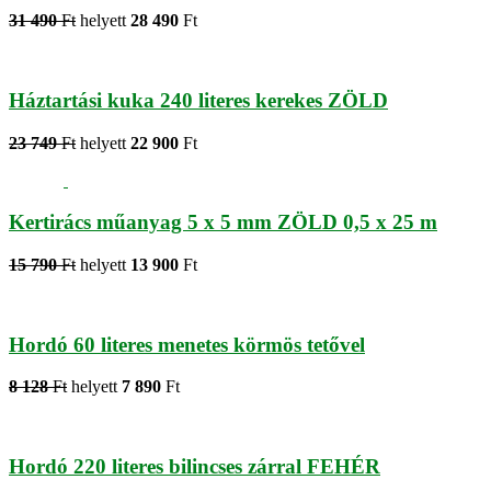
31 490
Ft
helyett
28 490
Ft
Háztartási kuka 240 literes kerekes ZÖLD
23 749
Ft
helyett
22 900
Ft
Kertirács műanyag 5 x 5 mm ZÖLD 0,5 x 25 m
15 790
Ft
helyett
13 900
Ft
Hordó 60 literes menetes körmös tetővel
8 128
Ft
helyett
7 890
Ft
Hordó 220 literes bilincses zárral FEHÉR