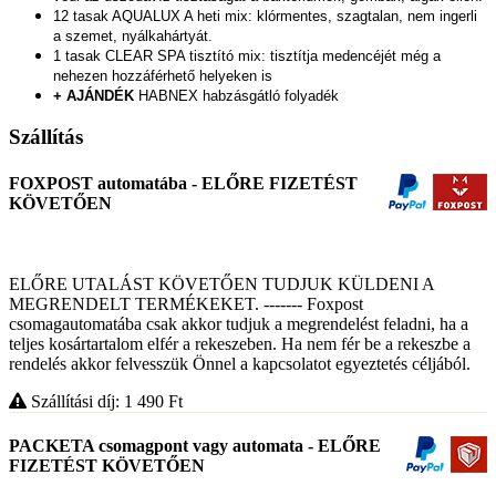
12 tasak AQUALUX A heti mix: klórmentes, szagtalan, nem ingerli
a szemet, nyálkahártyát.
1 tasak CLEAR SPA tisztító mix: tisztítja medencéjét még a
nehezen hozzáférhető helyeken is
+ AJÁNDÉK
HABNEX habzásgátló folyadék
Szállítás
FOXPOST automatába - ELŐRE FIZETÉST
KÖVETŐEN
ELŐRE UTALÁST KÖVETŐEN TUDJUK KÜLDENI A
MEGRENDELT TERMÉKEKET. ------- Foxpost
csomagautomatába csak akkor tudjuk a megrendelést feladni, ha a
teljes kosártartalom elfér a rekeszeben. Ha nem fér be a rekeszbe a
rendelés akkor felvesszük Önnel a kapcsolatot egyeztetés céljából.
Szállítási díj: 1 490
Ft
PACKETA csomagpont vagy automata - ELŐRE
FIZETÉST KÖVETŐEN