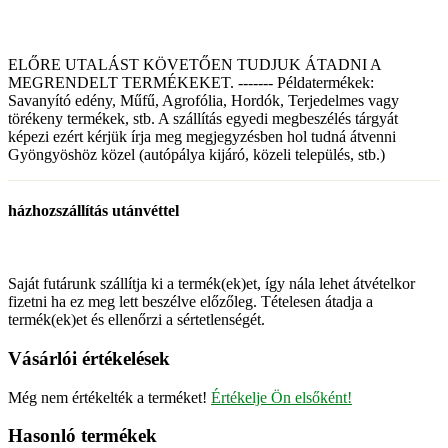
ELŐRE UTALÁST KÖVETŐEN TUDJUK ÁTADNI A
MEGRENDELT TERMÉKEKET. ------- Példatermékek:
Savanyító edény, Műfű, Agrofólia, Hordók, Terjedelmes vagy
törékeny termékek, stb. A szállítás egyedi megbeszélés tárgyát
képezi ezért kérjük írja meg megjegyzésben hol tudná átvenni
Gyöngyöshöz közel (autópálya kijáró, közeli település, stb.)
házhozszállítás utánvéttel
Saját futárunk szállítja ki a termék(ek)et, így nála lehet átvételkor
fizetni ha ez meg lett beszélve előzőleg. Tételesen átadja a
termék(ek)et és ellenőrzi a sértetlenségét.
Vásárlói értékelések
Még nem értékelték a terméket!
Értékelje Ön elsőként!
Hasonló termékek