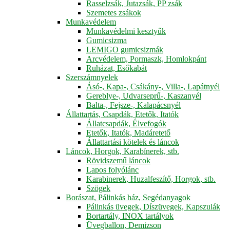
Rasselzsák, Jutazsák, PP zsák
Szemetes zsákok
Munkavédelem
Munkavédelmi kesztyűk
Gumicsizma
LEMIGO gumicsizmák
Arcvédelem, Pormaszk, Homlokpánt
Ruházat, Esőkabát
Szerszámnyelek
Ásó-, Kapa-, Csákány-, Villa-, Lapátnyél
Gereblye-, Udvarseprű-, Kaszanyél
Balta-, Fejsze-, Kalapácsnyél
Állattartás, Csapdák, Etetők, Itatók
Állatcsapdák, Élvefogók
Etetők, Itatók, Madáretető
Állattartási kötelek és láncok
Láncok, Horgok, Karabínerek, stb.
Rövidszemű láncok
Lapos folyólánc
Karabinerek, Huzalfeszítő, Horgok, stb.
Szögek
Borászat, Pálinkás ház, Segédanyagok
Pálinkás üvegek, Díszüvegek, Kapszulák
Bortartály, INOX tartályok
Üvegballon, Demizson