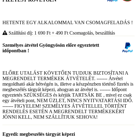
HETENTE EGY ALKALOMMAL VAN CSOMAGFELADÁS !
Szállítási díj: 1 690
Ft
+ 490
Ft
Csomagolás, beszállítás
Személyes átvétel Gyöngyösön előre egyeztetett
időpontban !
ELŐRE UTALÁST KÖVETŐEN TUDJUK BIZTOSÍTANI A
MEGRENDELT TERMÉKEK ÁTVÉTELÉT. ------- Átvétel
megoldható akár hétvégén is, illetve a készpénzben történő fizetés is
megbeszélés tárgyát képezi, ahogyan az átvétel is. ------- Időpont
egyeztetés SZÜKSÉGES és kérjük TARTSÁK BE , mivel ez csak
egy átvételi pont, NEM ÜZLET, NINCS NYITVATARTÁSI IDŐ.
------- FIGYELEM! SZEMÉLYES ÁTVÉTELLEL TÖRTÉNT
RENDELÉS ESETÉN A MEGRENDELT TERMÉKEKÉRT
JÖNNI KELL, NEM SZÁLLÍTJUK SEHOVA!
Egyedi: megbeszélés tárgyát képezi