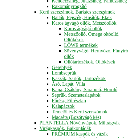
Kenderzsineg, Jutazsineg, Pamuzsineg
Rakományrögzítő
Kerti szerszámok, Barkács szerszámok
Balták, Fejszék, Hasítók, Ékek
Karos ágvágó ollók, Metszőollók
Karos ágvágó ollók
Metszőolló, Omega oltóolló,
Oltókések
LÖWE termékek
Sövényvágó, Hernyózó, Fűnyíró
ollók
Ollótartozékok, Oltókések
Gereblyék
Lombseprűk
Kaszák, Sarlók, Tartozékok
Ásó, Lapát, Villa
Kapa, Csákány, Saraboló, Horoló
Seprűk, Szemeteslapátok
Fűrész, Fűrészlap
Kalapácsok
Temetői és Kerti szerszámok
Macséta (Bozótvágó kés)
PLANTELLA Növénytápok, Műtrágyák
Virágkaspók, Balkonládák
PRÉMIUM kaspók és vázák