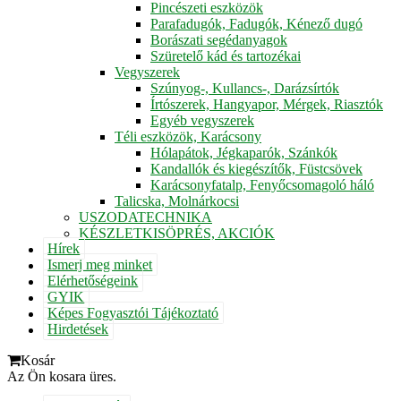
Pincészeti eszközök
Parafadugók, Fadugók, Kénező dugó
Borászati segédanyagok
Szüretelő kád és tartozékai
Vegyszerek
Szúnyog-, Kullancs-, Darázsírtók
Írtószerek, Hangyapor, Mérgek, Riasztók
Egyéb vegyszerek
Téli eszközök, Karácsony
Hólapátok, Jégkaparók, Szánkók
Kandallók és kiegészítők, Füstcsövek
Karácsonyfatalp, Fenyőcsomagoló háló
Talicska, Molnárkocsi
USZODATECHNIKA
KÉSZLETKISÖPRÉS, AKCIÓK
Hírek
Ismerj meg minket
Elérhetőségeink
GYIK
Képes Fogyasztói Tájékoztató
Hirdetések
Kosár
Az Ön kosara üres.