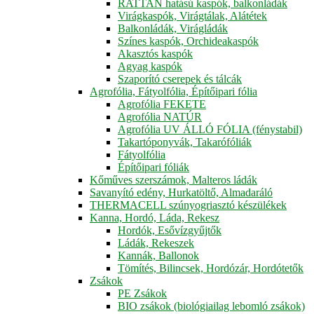
RATTAN hatású kaspók, balkonládák
Virágkaspók, Virágtálak, Alátétek
Balkonládák, Virágládák
Színes kaspók, Orchideakaspók
Akasztós kaspók
Agyag kaspók
Szaporító cserepek és tálcák
Agrofólia, Fátyolfólia, Építőipari fólia
Agrofólia FEKETE
Agrofólia NATÚR
Agrofólia UV ÁLLÓ FÓLIA (fénystabil)
Takartóponyvák, Takarófóliák
Fátyolfólia
Építőipari fóliák
Kőműves szerszámok, Malteros ládák
Savanyító edény, Hurkatöltő, Almadaráló
THERMACELL szúnyogriasztó készülékek
Kanna, Hordó, Láda, Rekesz
Hordók, Esővízgyűjtők
Ládák, Rekeszek
Kannák, Ballonok
Tömítés, Bilincsek, Hordózár, Hordótetők
Zsákok
PE Zsákok
BIO zsákok (biológiailag lebomló zsákok)