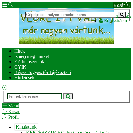
Kosár
Bejelentkezés
Regisztráció
Hírek
Ismerj meg minket
Elérhetőségeink
GYIK
Képes Fogyasztói Tájékoztató
Hirdetések
Menü
Kosár
Profil
Kínálatunk
KERTÉSZKUCKÓ: kert, barkács, háztartás