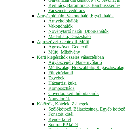
Galvanizált csirkeháló, PVC bevonat is
Kertirács, Baromfirács, Bambuszkerítés
Facsemete védőrács
Árnyékolóháló, Vakondháló, Egyéb hálók
Árnyékolóhálók
Vakondhálók
Növénytartó hálók, Uborkahálók
Madárháló, Darázsháló
Agroszövet, Geotextil, Műfű
Agroszövet, Geotextil
Műfű, Műsövény
Kerti kiegészítők széles választékban
Ágyásszegély, Napernyőtartó
Mérőszalag, Hosszabbító, Ragasztószalag
Fűnyíródamil
Egyebek
Háztartási kuka
Komposztláda
Covertop kerti bútortakarók
Napvitorlák
Kötözők, Kötelek, Zsinegek
Szőlőkötöző, Bálázózsineg, Egyéb kötöző
Fonatolt kötél
Kenderkötél
Sodrott PP kötél