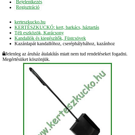
Bejelentkezés
Regisztráció
kerteszkucko.hu
KERTÉSZKUCKÓ: kert, barkács, háztartás
Téli eszközök, Karácsony
Kandallók és kiegészítők, Füstcsövek
Kazánlapát kandallóhoz, cseréphályhához, kazánhoz
Jelenleg az áruház átalakítás miatt nem tud rendeléseket fogadni.
Megértésüket köszönjük.