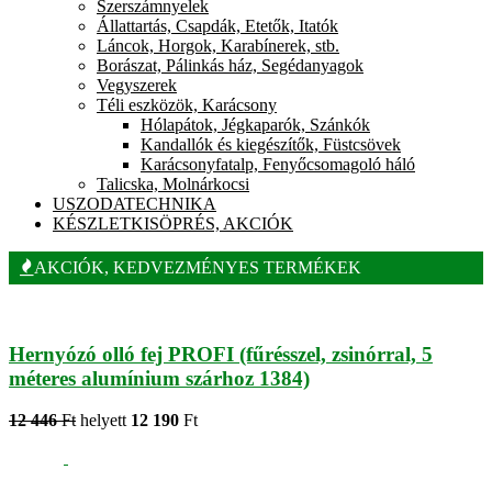
Szerszámnyelek
Állattartás, Csapdák, Etetők, Itatók
Láncok, Horgok, Karabínerek, stb.
Borászat, Pálinkás ház, Segédanyagok
Vegyszerek
Téli eszközök, Karácsony
Hólapátok, Jégkaparók, Szánkók
Kandallók és kiegészítők, Füstcsövek
Karácsonyfatalp, Fenyőcsomagoló háló
Talicska, Molnárkocsi
USZODATECHNIKA
KÉSZLETKISÖPRÉS, AKCIÓK
AKCIÓK, KEDVEZMÉNYES TERMÉKEK
Hernyózó olló fej PROFI (fűrésszel, zsinórral, 5
méteres alumínium szárhoz 1384)
12 446
Ft
helyett
12 190
Ft