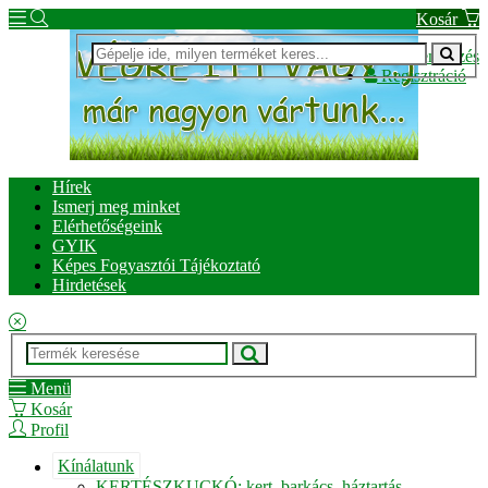
Kosár
Bejelentkezés
Regisztráció
Hírek
Ismerj meg minket
Elérhetőségeink
GYIK
Képes Fogyasztói Tájékoztató
Hirdetések
Menü
Kosár
Profil
Kínálatunk
KERTÉSZKUCKÓ: kert, barkács, háztartás