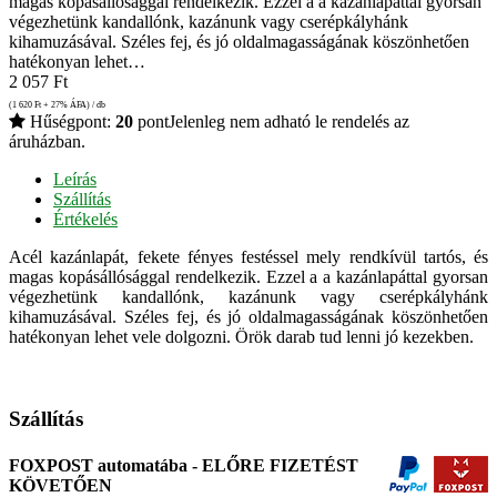
magas kopásállósággal rendelkezik. Ezzel a a kazánlapáttal gyorsan
végezhetünk kandallónk, kazánunk vagy cserépkályhánk
kihamuzásával. Széles fej, és jó oldalmagasságának köszönhetően
hatékonyan lehet…
2 057
Ft
(1 620
Ft
+ 27% ÁFA) / db
Hűségpont:
20
pont
Jelenleg nem adható le rendelés az
áruházban.
Leírás
Szállítás
Értékelés
Acél kazánlapát, fekete fényes festéssel mely rendkívül tartós, és
magas kopásállósággal rendelkezik. Ezzel a a kazánlapáttal gyorsan
végezhetünk kandallónk, kazánunk vagy cserépkályhánk
kihamuzásával. Széles fej, és jó oldalmagasságának köszönhetően
hatékonyan lehet vele dolgozni. Örök darab tud lenni jó kezekben.
Szállítás
FOXPOST automatába - ELŐRE FIZETÉST
KÖVETŐEN