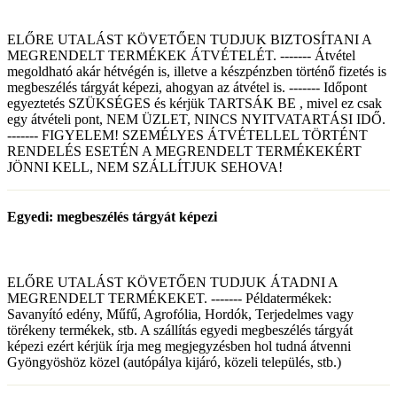
ELŐRE UTALÁST KÖVETŐEN TUDJUK BIZTOSÍTANI A
MEGRENDELT TERMÉKEK ÁTVÉTELÉT. ------- Átvétel
megoldható akár hétvégén is, illetve a készpénzben történő fizetés is
megbeszélés tárgyát képezi, ahogyan az átvétel is. ------- Időpont
egyeztetés SZÜKSÉGES és kérjük TARTSÁK BE , mivel ez csak
egy átvételi pont, NEM ÜZLET, NINCS NYITVATARTÁSI IDŐ.
------- FIGYELEM! SZEMÉLYES ÁTVÉTELLEL TÖRTÉNT
RENDELÉS ESETÉN A MEGRENDELT TERMÉKEKÉRT
JÖNNI KELL, NEM SZÁLLÍTJUK SEHOVA!
Egyedi: megbeszélés tárgyát képezi
ELŐRE UTALÁST KÖVETŐEN TUDJUK ÁTADNI A
MEGRENDELT TERMÉKEKET. ------- Példatermékek:
Savanyító edény, Műfű, Agrofólia, Hordók, Terjedelmes vagy
törékeny termékek, stb. A szállítás egyedi megbeszélés tárgyát
képezi ezért kérjük írja meg megjegyzésben hol tudná átvenni
Gyöngyöshöz közel (autópálya kijáró, közeli település, stb.)