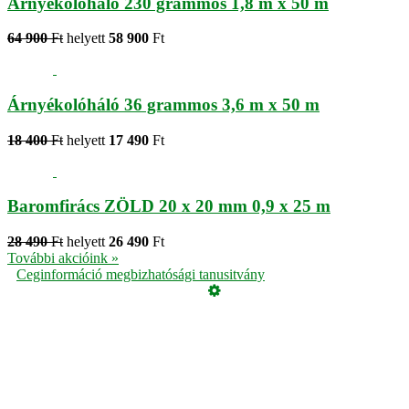
Árnyékolóháló 230 grammos 1,8 m x 50 m
64 900
Ft
helyett
58 900
Ft
Árnyékolóháló 36 grammos 3,6 m x 50 m
18 400
Ft
helyett
17 490
Ft
Baromfirács ZÖLD 20 x 20 mm 0,9 x 25 m
28 490
Ft
helyett
26 490
Ft
További akcióink »
Ceginformáció megbizhatósági tanusitvány
Üzemeltető
Online elállás
Teljes katalógus
Vásárlói értékelések
Adatvédelmi tájékoztató
Garancia
ÁSZF