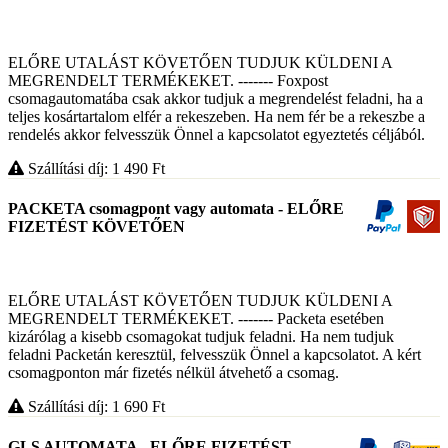
ELŐRE UTALÁST KÖVETŐEN TUDJUK KÜLDENI A
MEGRENDELT TERMÉKEKET. ------- Foxpost
csomagautomatába csak akkor tudjuk a megrendelést feladni, ha a
teljes kosártartalom elfér a rekeszeben. Ha nem fér be a rekeszbe a
rendelés akkor felvesszük Önnel a kapcsolatot egyeztetés céljából.
Szállítási díj: 1 490
Ft
PACKETA csomagpont vagy automata - ELŐRE
FIZETÉST KÖVETŐEN
ELŐRE UTALÁST KÖVETŐEN TUDJUK KÜLDENI A
MEGRENDELT TERMÉKEKET. ------- Packeta esetében
kizárólag a kisebb csomagokat tudjuk feladni. Ha nem tudjuk
feladni Packetán keresztül, felvesszük Önnel a kapcsolatot. A kért
csomagponton már fizetés nélkül átvehető a csomag.
Szállítási díj: 1 690
Ft
GLS AUTOMATA - ELŐRE FIZETÉST