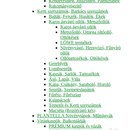
Kenderzsineg, Jutazsineg, Pamuzsineg
Rakományrögzítő
Kerti szerszámok, Barkács szerszámok
Balták, Fejszék, Hasítók, Ékek
Karos ágvágó ollók, Metszőollók
Karos ágvágó ollók
Metszőolló, Omega oltóolló,
Oltókések
LÖWE termékek
Sövényvágó, Hernyózó, Fűnyíró
ollók
Ollótartozékok, Oltókések
Gereblyék
Lombseprűk
Kaszák, Sarlók, Tartozékok
Ásó, Lapát, Villa
Kapa, Csákány, Saraboló, Horoló
Seprűk, Szemeteslapátok
Fűrész, Fűrészlap
Kalapácsok
Temetői és Kerti szerszámok
Macséta (Bozótvágó kés)
PLANTELLA Növénytápok, Műtrágyák
Virágkaspók, Balkonládák
PRÉMIUM kaspók és vázák