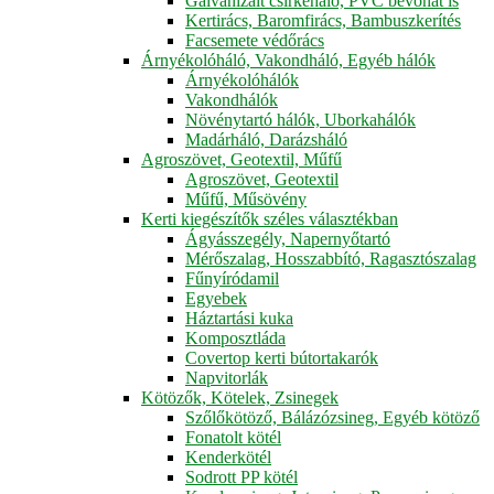
Galvanizált csirkeháló, PVC bevonat is
Kertirács, Baromfirács, Bambuszkerítés
Facsemete védőrács
Árnyékolóháló, Vakondháló, Egyéb hálók
Árnyékolóhálók
Vakondhálók
Növénytartó hálók, Uborkahálók
Madárháló, Darázsháló
Agroszövet, Geotextil, Műfű
Agroszövet, Geotextil
Műfű, Műsövény
Kerti kiegészítők széles választékban
Ágyásszegély, Napernyőtartó
Mérőszalag, Hosszabbító, Ragasztószalag
Fűnyíródamil
Egyebek
Háztartási kuka
Komposztláda
Covertop kerti bútortakarók
Napvitorlák
Kötözők, Kötelek, Zsinegek
Szőlőkötöző, Bálázózsineg, Egyéb kötöző
Fonatolt kötél
Kenderkötél
Sodrott PP kötél