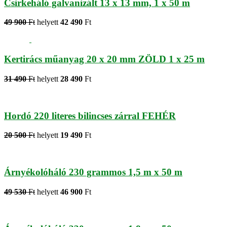
Csirkeháló galvanizált 13 x 13 mm, 1 x 50 m
49 900
Ft
helyett
42 490
Ft
Kertirács műanyag 20 x 20 mm ZÖLD 1 x 25 m
31 490
Ft
helyett
28 490
Ft
Hordó 220 literes bilincses zárral FEHÉR
20 500
Ft
helyett
19 490
Ft
Árnyékolóháló 230 grammos 1,5 m x 50 m
49 530
Ft
helyett
46 900
Ft