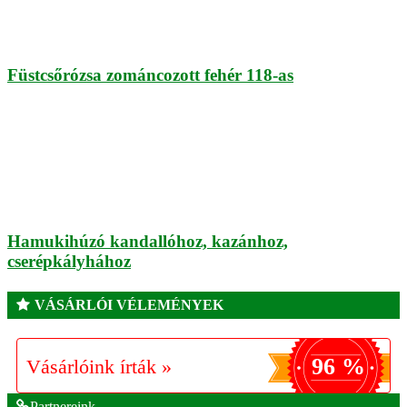
Füstcsőrózsa zománcozott fehér 118-as
Hamukihúzó kandallóhoz, kazánhoz,
cserépkályhához
VÁSÁRLÓI VÉLEMÉNYEK
96 %
Vásárlóink írták »
Partnereink