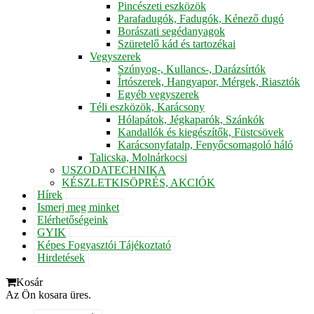
Pincészeti eszközök
Parafadugók, Fadugók, Kénező dugó
Borászati segédanyagok
Szüretelő kád és tartozékai
Vegyszerek
Szúnyog-, Kullancs-, Darázsírtók
Írtószerek, Hangyapor, Mérgek, Riasztók
Egyéb vegyszerek
Téli eszközök, Karácsony
Hólapátok, Jégkaparók, Szánkók
Kandallók és kiegészítők, Füstcsövek
Karácsonyfatalp, Fenyőcsomagoló háló
Talicska, Molnárkocsi
USZODATECHNIKA
KÉSZLETKISÖPRÉS, AKCIÓK
Hírek
Ismerj meg minket
Elérhetőségeink
GYIK
Képes Fogyasztói Tájékoztató
Hirdetések
Kosár
Az Ön kosara üres.