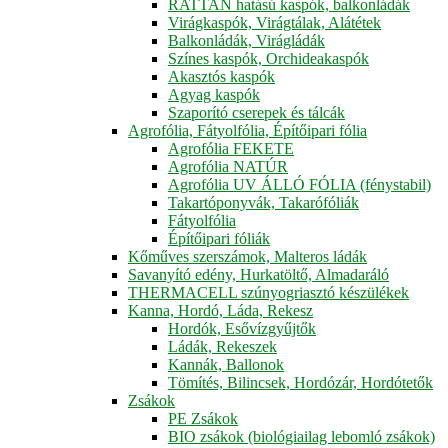
RATTAN hatású kaspók, balkonládák
Virágkaspók, Virágtálak, Alátétek
Balkonládák, Virágládák
Színes kaspók, Orchideakaspók
Akasztós kaspók
Agyag kaspók
Szaporító cserepek és tálcák
Agrofólia, Fátyolfólia, Építőipari fólia
Agrofólia FEKETE
Agrofólia NATÚR
Agrofólia UV ÁLLÓ FÓLIA (fénystabil)
Takartóponyvák, Takarófóliák
Fátyolfólia
Építőipari fóliák
Kőműves szerszámok, Malteros ládák
Savanyító edény, Hurkatöltő, Almadaráló
THERMACELL szúnyogriasztó készülékek
Kanna, Hordó, Láda, Rekesz
Hordók, Esővízgyűjtők
Ládák, Rekeszek
Kannák, Ballonok
Tömítés, Bilincsek, Hordózár, Hordótetők
Zsákok
PE Zsákok
BIO zsákok (biológiailag lebomló zsákok)