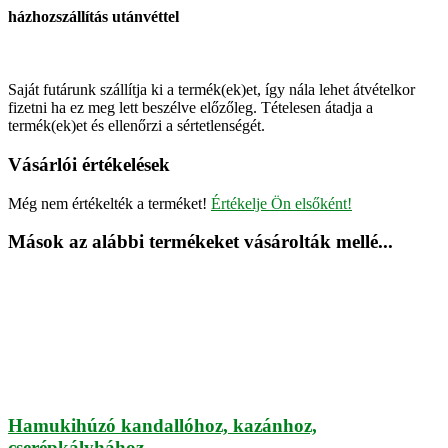
házhozszállítás utánvéttel
Saját futárunk szállítja ki a termék(ek)et, így nála lehet átvételkor
fizetni ha ez meg lett beszélve előzőleg. Tételesen átadja a
termék(ek)et és ellenőrzi a sértetlenségét.
Vásárlói értékelések
Még nem értékelték a terméket!
Értékelje Ön elsőként!
Mások az alábbi termékeket vásárolták mellé...
Hamukihúzó kandallóhoz, kazánhoz,
cserépkályhához