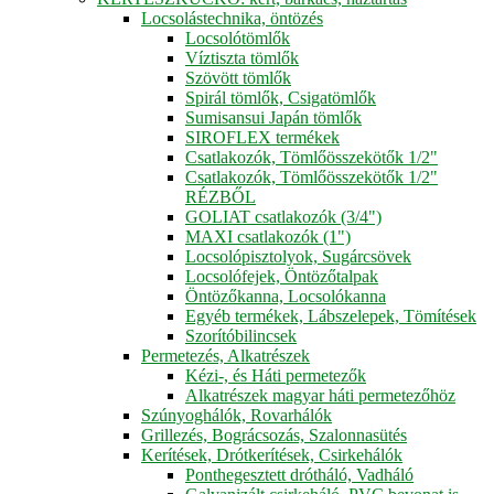
Locsolástechnika, öntözés
Locsolótömlők
Víztiszta tömlők
Szövött tömlők
Spirál tömlők, Csigatömlők
Sumisansui Japán tömlők
SIROFLEX termékek
Csatlakozók, Tömlőösszekötők 1/2"
Csatlakozók, Tömlőösszekötők 1/2"
RÉZBŐL
GOLIAT csatlakozók (3/4")
MAXI csatlakozók (1")
Locsolópisztolyok, Sugárcsövek
Locsolófejek, Öntözőtalpak
Öntözőkanna, Locsolókanna
Egyéb termékek, Lábszelepek, Tömítések
Szorítóbilincsek
Permetezés, Alkatrészek
Kézi-, és Háti permetezők
Alkatrészek magyar háti permetezőhöz
Szúnyoghálók, Rovarhálók
Grillezés, Bográcsozás, Szalonnasütés
Kerítések, Drótkerítések, Csirkehálók
Ponthegesztett drótháló, Vadháló