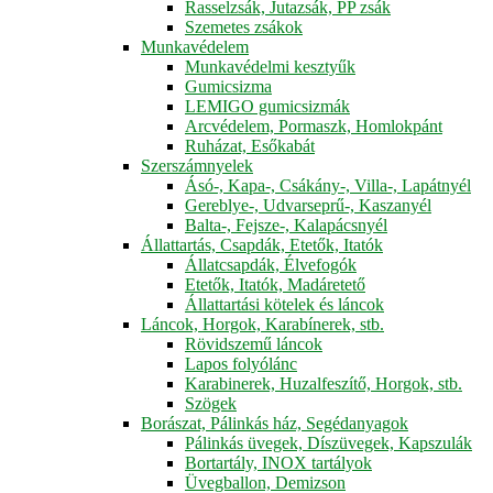
Rasselzsák, Jutazsák, PP zsák
Szemetes zsákok
Munkavédelem
Munkavédelmi kesztyűk
Gumicsizma
LEMIGO gumicsizmák
Arcvédelem, Pormaszk, Homlokpánt
Ruházat, Esőkabát
Szerszámnyelek
Ásó-, Kapa-, Csákány-, Villa-, Lapátnyél
Gereblye-, Udvarseprű-, Kaszanyél
Balta-, Fejsze-, Kalapácsnyél
Állattartás, Csapdák, Etetők, Itatók
Állatcsapdák, Élvefogók
Etetők, Itatók, Madáretető
Állattartási kötelek és láncok
Láncok, Horgok, Karabínerek, stb.
Rövidszemű láncok
Lapos folyólánc
Karabinerek, Huzalfeszítő, Horgok, stb.
Szögek
Borászat, Pálinkás ház, Segédanyagok
Pálinkás üvegek, Díszüvegek, Kapszulák
Bortartály, INOX tartályok
Üvegballon, Demizson