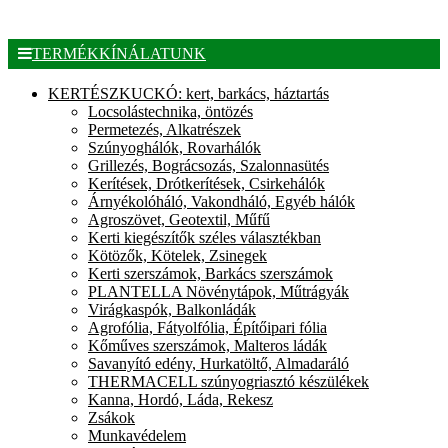
TERMÉKKÍNÁLATUNK
KERTÉSZKUCKÓ: kert, barkács, háztartás
Locsolástechnika, öntözés
Permetezés, Alkatrészek
Szúnyoghálók, Rovarhálók
Grillezés, Bográcsozás, Szalonnasütés
Kerítések, Drótkerítések, Csirkehálók
Árnyékolóháló, Vakondháló, Egyéb hálók
Agroszövet, Geotextil, Műfű
Kerti kiegészítők széles választékban
Kötözők, Kötelek, Zsinegek
Kerti szerszámok, Barkács szerszámok
PLANTELLA Növénytápok, Műtrágyák
Virágkaspók, Balkonládák
Agrofólia, Fátyolfólia, Építőipari fólia
Kőműves szerszámok, Malteros ládák
Savanyító edény, Hurkatöltő, Almadaráló
THERMACELL szúnyogriasztó készülékek
Kanna, Hordó, Láda, Rekesz
Zsákok
Munkavédelem