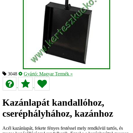
3048
Gyártó:
Magyar Termék
»
Kazánlapát kandallóhoz,
cseréphályhához, kazánhoz
Acél kazánlapát, fekete fényes festéssel mely rendkívül tartós, és