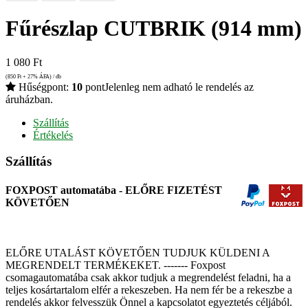
Fűrészlap CUTBRIK (914 mm)
1 080
Ft
(850
Ft
+ 27% ÁFA) / db
Hűségpont:
10
pont
Jelenleg nem adható le rendelés az
áruházban.
Szállítás
Értékelés
Szállítás
FOXPOST automatába - ELŐRE FIZETÉST
KÖVETŐEN
ELŐRE UTALÁST KÖVETŐEN TUDJUK KÜLDENI A
MEGRENDELT TERMÉKEKET. ------- Foxpost
csomagautomatába csak akkor tudjuk a megrendelést feladni, ha a
teljes kosártartalom elfér a rekeszeben. Ha nem fér be a rekeszbe a
rendelés akkor felvesszük Önnel a kapcsolatot egyeztetés céljából.