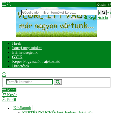
Kosár
Bejelentkezés
Regisztráció
Hírek
Ismerj meg minket
Elérhetőségeink
GYIK
Képes Fogyasztói Tájékoztató
Hirdetések
Menü
Kosár
Profil
Kínálatunk
KERTÉSZKUCKÓ: kert, barkács, háztartás