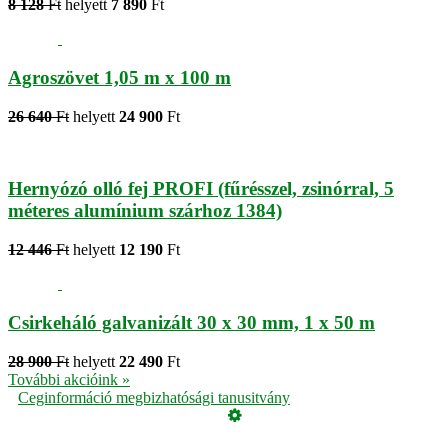
8 128
Ft
helyett
7 890
Ft
Agroszövet 1,05 m x 100 m
26 640
Ft
helyett
24 900
Ft
Hernyózó olló fej PROFI (fűrésszel, zsinórral, 5
méteres alumínium szárhoz 1384)
12 446
Ft
helyett
12 190
Ft
Csirkeháló galvanizált 30 x 30 mm, 1 x 50 m
28 900
Ft
helyett
22 490
Ft
További akcióink »
Ceginformáció megbizhatósági tanusitvány
Üzemeltető