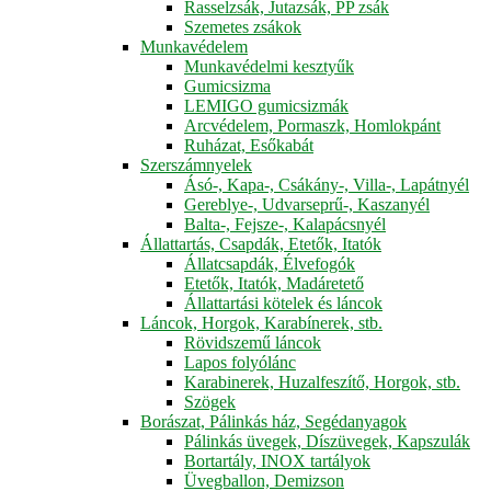
Rasselzsák, Jutazsák, PP zsák
Szemetes zsákok
Munkavédelem
Munkavédelmi kesztyűk
Gumicsizma
LEMIGO gumicsizmák
Arcvédelem, Pormaszk, Homlokpánt
Ruházat, Esőkabát
Szerszámnyelek
Ásó-, Kapa-, Csákány-, Villa-, Lapátnyél
Gereblye-, Udvarseprű-, Kaszanyél
Balta-, Fejsze-, Kalapácsnyél
Állattartás, Csapdák, Etetők, Itatók
Állatcsapdák, Élvefogók
Etetők, Itatók, Madáretető
Állattartási kötelek és láncok
Láncok, Horgok, Karabínerek, stb.
Rövidszemű láncok
Lapos folyólánc
Karabinerek, Huzalfeszítő, Horgok, stb.
Szögek
Borászat, Pálinkás ház, Segédanyagok
Pálinkás üvegek, Díszüvegek, Kapszulák
Bortartály, INOX tartályok
Üvegballon, Demizson