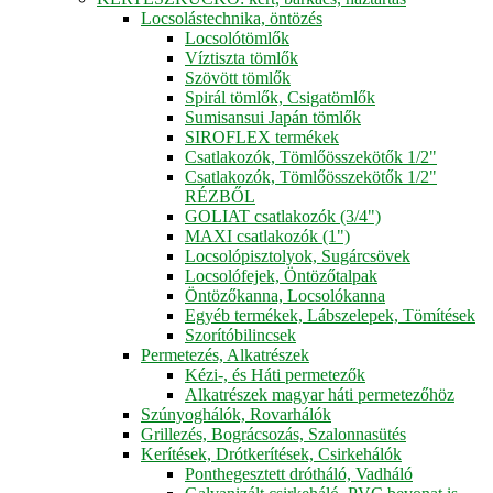
Locsolástechnika, öntözés
Locsolótömlők
Víztiszta tömlők
Szövött tömlők
Spirál tömlők, Csigatömlők
Sumisansui Japán tömlők
SIROFLEX termékek
Csatlakozók, Tömlőösszekötők 1/2"
Csatlakozók, Tömlőösszekötők 1/2"
RÉZBŐL
GOLIAT csatlakozók (3/4")
MAXI csatlakozók (1")
Locsolópisztolyok, Sugárcsövek
Locsolófejek, Öntözőtalpak
Öntözőkanna, Locsolókanna
Egyéb termékek, Lábszelepek, Tömítések
Szorítóbilincsek
Permetezés, Alkatrészek
Kézi-, és Háti permetezők
Alkatrészek magyar háti permetezőhöz
Szúnyoghálók, Rovarhálók
Grillezés, Bográcsozás, Szalonnasütés
Kerítések, Drótkerítések, Csirkehálók
Ponthegesztett drótháló, Vadháló