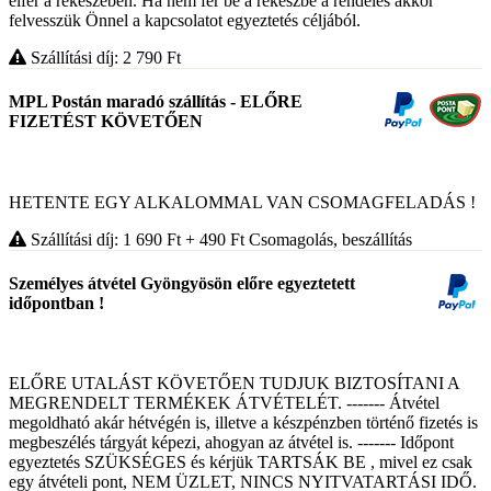
elfér a rekeszeben. Ha nem fér be a rekeszbe a rendelés akkor
felvesszük Önnel a kapcsolatot egyeztetés céljából.
Szállítási díj: 2 790
Ft
MPL Postán maradó szállítás - ELŐRE
FIZETÉST KÖVETŐEN
HETENTE EGY ALKALOMMAL VAN CSOMAGFELADÁS !
Szállítási díj: 1 690
Ft
+ 490
Ft
Csomagolás, beszállítás
Személyes átvétel Gyöngyösön előre egyeztetett
időpontban !
ELŐRE UTALÁST KÖVETŐEN TUDJUK BIZTOSÍTANI A
MEGRENDELT TERMÉKEK ÁTVÉTELÉT. ------- Átvétel
megoldható akár hétvégén is, illetve a készpénzben történő fizetés is
megbeszélés tárgyát képezi, ahogyan az átvétel is. ------- Időpont
egyeztetés SZÜKSÉGES és kérjük TARTSÁK BE , mivel ez csak
egy átvételi pont, NEM ÜZLET, NINCS NYITVATARTÁSI IDŐ.