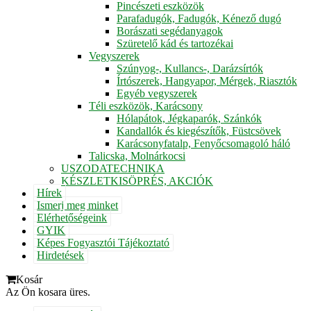
Pincészeti eszközök
Parafadugók, Fadugók, Kénező dugó
Borászati segédanyagok
Szüretelő kád és tartozékai
Vegyszerek
Szúnyog-, Kullancs-, Darázsírtók
Írtószerek, Hangyapor, Mérgek, Riasztók
Egyéb vegyszerek
Téli eszközök, Karácsony
Hólapátok, Jégkaparók, Szánkók
Kandallók és kiegészítők, Füstcsövek
Karácsonyfatalp, Fenyőcsomagoló háló
Talicska, Molnárkocsi
USZODATECHNIKA
KÉSZLETKISÖPRÉS, AKCIÓK
Hírek
Ismerj meg minket
Elérhetőségeink
GYIK
Képes Fogyasztói Tájékoztató
Hirdetések
Kosár
Az Ön kosara üres.