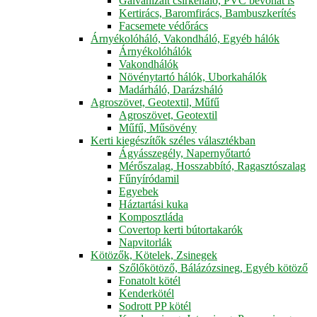
Galvanizált csirkeháló, PVC bevonat is
Kertirács, Baromfirács, Bambuszkerítés
Facsemete védőrács
Árnyékolóháló, Vakondháló, Egyéb hálók
Árnyékolóhálók
Vakondhálók
Növénytartó hálók, Uborkahálók
Madárháló, Darázsháló
Agroszövet, Geotextil, Műfű
Agroszövet, Geotextil
Műfű, Műsövény
Kerti kiegészítők széles választékban
Ágyásszegély, Napernyőtartó
Mérőszalag, Hosszabbító, Ragasztószalag
Fűnyíródamil
Egyebek
Háztartási kuka
Komposztláda
Covertop kerti bútortakarók
Napvitorlák
Kötözők, Kötelek, Zsinegek
Szőlőkötöző, Bálázózsineg, Egyéb kötöző
Fonatolt kötél
Kenderkötél
Sodrott PP kötél