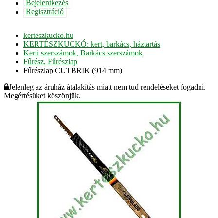
Bejelentkezés
Regisztráció
kerteszkucko.hu
KERTÉSZKUCKÓ: kert, barkács, háztartás
Kerti szerszámok, Barkács szerszámok
Fűrész, Fűrészlap
Fűrészlap CUTBRIK (914 mm)
Jelenleg az áruház átalakítás miatt nem tud rendeléseket fogadni.
Megértésüket köszönjük.