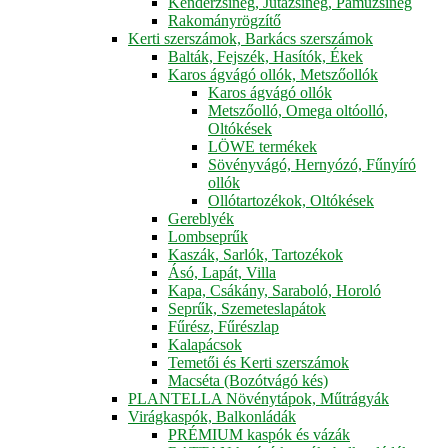
Kenderzsineg, Jutazsineg, Pamuzsineg
Rakományrögzítő
Kerti szerszámok, Barkács szerszámok
Balták, Fejszék, Hasítók, Ékek
Karos ágvágó ollók, Metszőollók
Karos ágvágó ollók
Metszőolló, Omega oltóolló,
Oltókések
LÖWE termékek
Sövényvágó, Hernyózó, Fűnyíró
ollók
Ollótartozékok, Oltókések
Gereblyék
Lombseprűk
Kaszák, Sarlók, Tartozékok
Ásó, Lapát, Villa
Kapa, Csákány, Saraboló, Horoló
Seprűk, Szemeteslapátok
Fűrész, Fűrészlap
Kalapácsok
Temetői és Kerti szerszámok
Macséta (Bozótvágó kés)
PLANTELLA Növénytápok, Műtrágyák
Virágkaspók, Balkonládák
PRÉMIUM kaspók és vázák