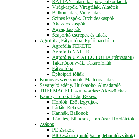
RATTAN hatású kaspók, balkonládák
Virágkaspók, Virágtálak, Alátétek
Balkonládák, Virágládák
Színes kaspók, Orchideakaspók
Akasztós kaspók
Agyag kaspók
Szaporító cserepek és tálcák
Agrofólia, Fátyolfólia, Építőipari fólia
Agrofólia FEKETE
Agrofólia NATÚR
Agrofólia UV ÁLLÓ FÓLIA (fénystabil)
Takartóponyvák, Takarófóliák
Fátyolfólia
Építőipari fóliák
Kőműves szerszámok, Malteros ládák
Savanyító edény, Hurkatöltő, Almadaráló
THERMACELL szúnyogriasztó készülékek
Kanna, Hordó, Láda, Rekesz
Hordók, Esővízgyűjtők
Ládák, Rekeszek
Kannák, Ballonok
Tömítés, Bilincsek, Hordózár, Hordótetők
Zsákok
PE Zsákok
BIO zsákok (biológiailag lebomló zsákok)