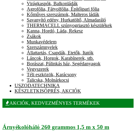
Virágkaspók, Balkonládák
Agrofólia, Fátyolfólia, Építőipari fólia
Kőműves szerszámok, Malteros ládák
Savanyító edény, Hurkatöltő, Almadaráló
THERMACELL szúnyogriasztó készülékek
Kanna, Hordó, Láda, Rekesz
Zsákok
Munkavédelem
Szerszámnyelek
Állattartás, Csapdák, Etetők, Itatók
Láncok, Horgok, Karabínerek, stb.
Borászat, Pálinkás ház, Segédanyagok
Vegyszerek
Téli eszközök, Karácsony
Talicska, Molnárkocsi
USZODATECHNIKA
KÉSZLETKISÖPRÉS, AKCIÓK
AKCIÓK, KEDVEZMÉNYES TERMÉKEK
Árnyékolóháló 260 grammos 1,5 m x 50 m