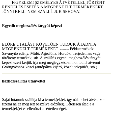
------- FIGYELEM! SZEMÉLYES ÁTVÉTELLEL TÖRTÉNT
RENDELÉS ESETÉN A MEGRENDELT TERMÉKEKÉRT
JÖNNI KELL, NEM SZÁLLÍTJUK SEHOVA!
Egyedi: megbeszélés tárgyát képezi
ELŐRE UTALÁST KÖVETŐEN TUDJUK ÁTADNI A
MEGRENDELT TERMÉKEKET. ------- Példatermékek:
Savanyító edény, Műfű, Agrofólia, Hordók, Terjedelmes vagy
törékeny termékek, stb. A szállítás egyedi megbeszélés tárgyát
képezi ezért kérjük írja meg megjegyzésben hol tudná átvenni
Gyöngyöshöz közel (autópálya kijáró, közeli település, stb.)
házhozszállítás utánvéttel
Saját futárunk szállítja ki a termék(ek)et, így nála lehet átvételkor
fizetni ha ez meg lett beszélve előzőleg. Tételesen átadja a
termék(ek)et és ellenőrzi a sértetlenségét.