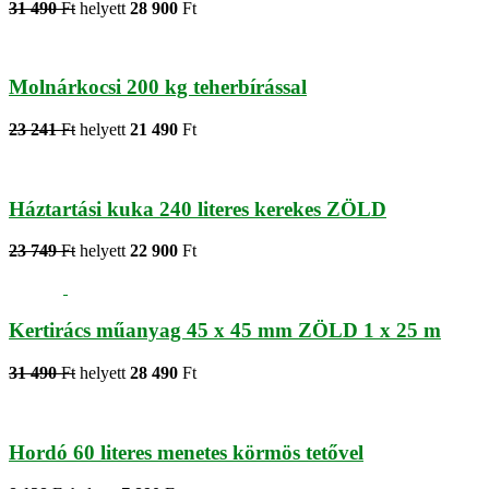
31 490
Ft
helyett
28 900
Ft
Molnárkocsi 200 kg teherbírással
23 241
Ft
helyett
21 490
Ft
Háztartási kuka 240 literes kerekes ZÖLD
23 749
Ft
helyett
22 900
Ft
Kertirács műanyag 45 x 45 mm ZÖLD 1 x 25 m
31 490
Ft
helyett
28 490
Ft
Hordó 60 literes menetes körmös tetővel