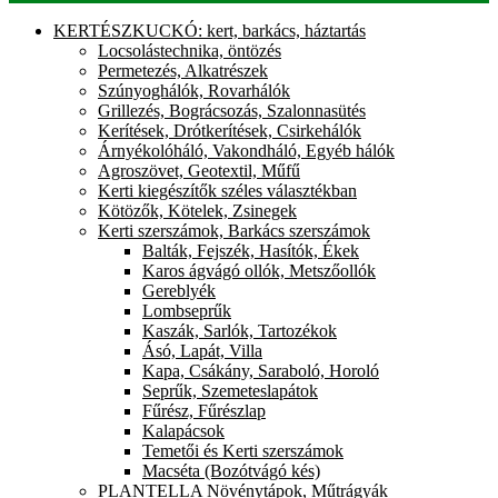
KERTÉSZKUCKÓ: kert, barkács, háztartás
Locsolástechnika, öntözés
Permetezés, Alkatrészek
Szúnyoghálók, Rovarhálók
Grillezés, Bográcsozás, Szalonnasütés
Kerítések, Drótkerítések, Csirkehálók
Árnyékolóháló, Vakondháló, Egyéb hálók
Agroszövet, Geotextil, Műfű
Kerti kiegészítők széles választékban
Kötözők, Kötelek, Zsinegek
Kerti szerszámok, Barkács szerszámok
Balták, Fejszék, Hasítók, Ékek
Karos ágvágó ollók, Metszőollók
Gereblyék
Lombseprűk
Kaszák, Sarlók, Tartozékok
Ásó, Lapát, Villa
Kapa, Csákány, Saraboló, Horoló
Seprűk, Szemeteslapátok
Fűrész, Fűrészlap
Kalapácsok
Temetői és Kerti szerszámok
Macséta (Bozótvágó kés)
PLANTELLA Növénytápok, Műtrágyák