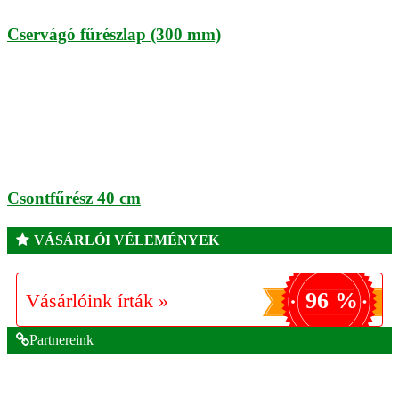
Cservágó fűrészlap (300 mm)
Csontfűrész 40 cm
VÁSÁRLÓI VÉLEMÉNYEK
96 %
Vásárlóink írták »
Partnereink