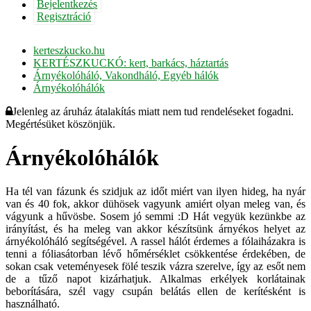
Bejelentkezés
Regisztráció
kerteszkucko.hu
KERTÉSZKUCKÓ: kert, barkács, háztartás
Árnyékolóháló, Vakondháló, Egyéb hálók
Árnyékolóhálók
Jelenleg az áruház átalakítás miatt nem tud rendeléseket fogadni.
Megértésüket köszönjük.
Árnyékolóhálók
Ha tél van fázunk és szidjuk az időt miért van ilyen hideg, ha nyár
van és 40 fok, akkor dühösek vagyunk amiért olyan meleg van, és
vágyunk a hűvösbe. Sosem jó semmi :D Hát vegyük kezünkbe az
irányítást, és ha meleg van akkor készítsünk árnyékos helyet az
árnyékolóháló segítségével. A rassel hálót érdemes a fólaiházakra is
tenni a fóliasátorban lévő hőmérséklet csökkentése érdekében, de
sokan csak veteményesek fölé teszik vázra szerelve, így az esőt nem
de a tűző napot kizárhatjuk. Alkalmas erkélyek korlátainak
beborítására, szél vagy csupán belátás ellen de kerítésként is
használható.