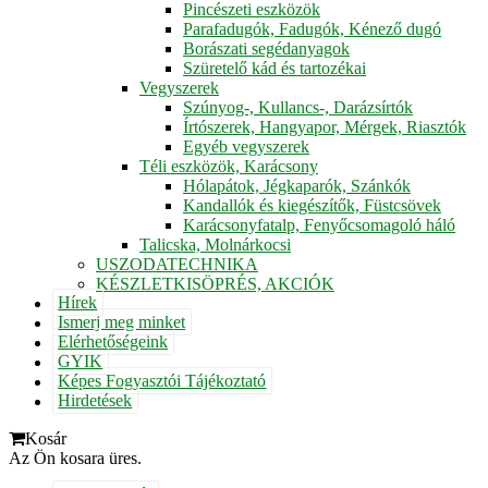
Pincészeti eszközök
Parafadugók, Fadugók, Kénező dugó
Borászati segédanyagok
Szüretelő kád és tartozékai
Vegyszerek
Szúnyog-, Kullancs-, Darázsírtók
Írtószerek, Hangyapor, Mérgek, Riasztók
Egyéb vegyszerek
Téli eszközök, Karácsony
Hólapátok, Jégkaparók, Szánkók
Kandallók és kiegészítők, Füstcsövek
Karácsonyfatalp, Fenyőcsomagoló háló
Talicska, Molnárkocsi
USZODATECHNIKA
KÉSZLETKISÖPRÉS, AKCIÓK
Hírek
Ismerj meg minket
Elérhetőségeink
GYIK
Képes Fogyasztói Tájékoztató
Hirdetések
Kosár
Az Ön kosara üres.