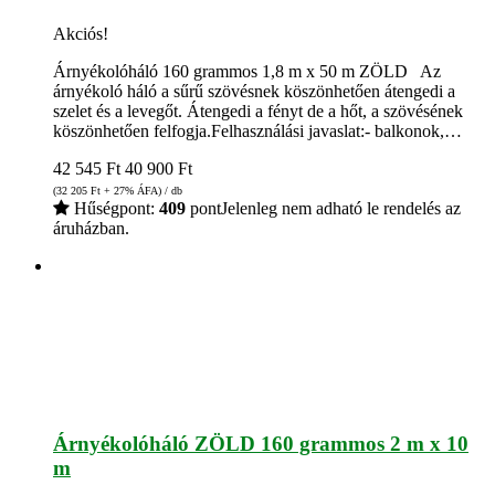
Akciós!
Árnyékolóháló 160 grammos 1,8 m x 50 m ZÖLD Az
árnyékoló háló a sűrű szövésnek köszönhetően átengedi a
szelet és a levegőt. Átengedi a fényt de a hőt, a szövésének
köszönhetően felfogja.Felhasználási javaslat:- balkonok,…
42 545
Ft
40 900
Ft
(32 205
Ft
+ 27% ÁFA) / db
Hűségpont:
409
pont
Jelenleg nem adható le rendelés az
áruházban.
Árnyékolóháló ZÖLD 160 grammos 2 m x 10
m