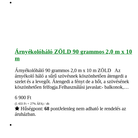
Árnyékolóháló ZÖLD 90 grammos 2,0 m x 10
m
Árnyékolóháló 90 grammos 2,0 m x 10 m ZÖLD Az
árnyékoló háló a sűrű szövésnek köszönhetően átengedi a
szelet és a levegőt. Átengedi a fényt de a hőt, a szövésének
köszönhetően felfogja.Felhasználási javaslat:- balkonok,…
6 900
Ft
(5 433
Ft
+ 27% ÁFA) / db
Hűségpont:
68
pont
Jelenleg nem adható le rendelés az
áruházban.