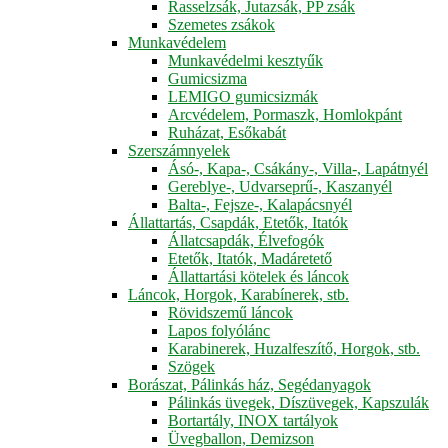
Rasselzsák, Jutazsák, PP zsák
Szemetes zsákok
Munkavédelem
Munkavédelmi kesztyűk
Gumicsizma
LEMIGO gumicsizmák
Arcvédelem, Pormaszk, Homlokpánt
Ruházat, Esőkabát
Szerszámnyelek
Ásó-, Kapa-, Csákány-, Villa-, Lapátnyél
Gereblye-, Udvarseprű-, Kaszanyél
Balta-, Fejsze-, Kalapácsnyél
Állattartás, Csapdák, Etetők, Itatók
Állatcsapdák, Élvefogók
Etetők, Itatók, Madáretető
Állattartási kötelek és láncok
Láncok, Horgok, Karabínerek, stb.
Rövidszemű láncok
Lapos folyólánc
Karabinerek, Huzalfeszítő, Horgok, stb.
Szögek
Borászat, Pálinkás ház, Segédanyagok
Pálinkás üvegek, Díszüvegek, Kapszulák
Bortartály, INOX tartályok
Üvegballon, Demizson