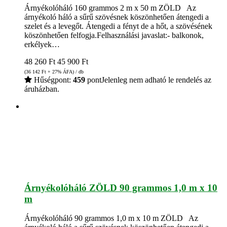
Árnyékolóháló 160 grammos 2 m x 50 m ZÖLD Az
árnyékoló háló a sűrű szövésnek köszönhetően átengedi a
szelet és a levegőt. Átengedi a fényt de a hőt, a szövésének
köszönhetően felfogja.Felhasználási javaslat:- balkonok,
erkélyek…
48 260
Ft
45 900
Ft
(36 142
Ft
+ 27% ÁFA) / db
Hűségpont:
459
pont
Jelenleg nem adható le rendelés az
áruházban.
Árnyékolóháló ZÖLD 90 grammos 1,0 m x 10
m
Árnyékolóháló 90 grammos 1,0 m x 10 m ZÖLD Az