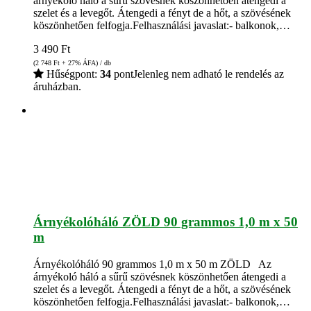
árnyékoló háló a sűrű szövésnek köszönhetően átengedi a
szelet és a levegőt. Átengedi a fényt de a hőt, a szövésének
köszönhetően felfogja.Felhasználási javaslat:- balkonok,…
3 490
Ft
(2 748
Ft
+ 27% ÁFA) / db
Hűségpont:
34
pont
Jelenleg nem adható le rendelés az
áruházban.
Árnyékolóháló ZÖLD 90 grammos 1,0 m x 50
m
Árnyékolóháló 90 grammos 1,0 m x 50 m ZÖLD Az
árnyékoló háló a sűrű szövésnek köszönhetően átengedi a
szelet és a levegőt. Átengedi a fényt de a hőt, a szövésének
köszönhetően felfogja.Felhasználási javaslat:- balkonok,…