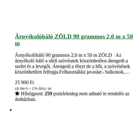
Árnyékolóháló ZÖLD 90 grammos 2,0 m x 50
m
Árnyékolóháló 90 grammos 2,0 m x 50 m ZÖLD Az
árnyékoló háló a sűrű szövésnek köszönhetően átengedi a
szelet és a levegőt. Átengedi a fényt de a hőt, a szövésének
köszönhetően felfogja.Felhasználási javaslat:- balkonok,…
25 900
Ft
(20 394
Ft
+ 27% ÁFA) / db
Hűségpont:
259
pont
Jelenleg nem adható le rendelés az
áruházban.