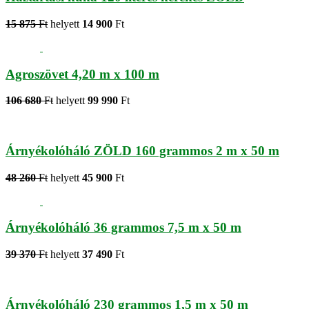
15 875
Ft
helyett
14 900
Ft
Agroszövet 4,20 m x 100 m
106 680
Ft
helyett
99 990
Ft
Árnyékolóháló ZÖLD 160 grammos 2 m x 50 m
48 260
Ft
helyett
45 900
Ft
Árnyékolóháló 36 grammos 7,5 m x 50 m
39 370
Ft
helyett
37 490
Ft
Árnyékolóháló 230 grammos 1,5 m x 50 m