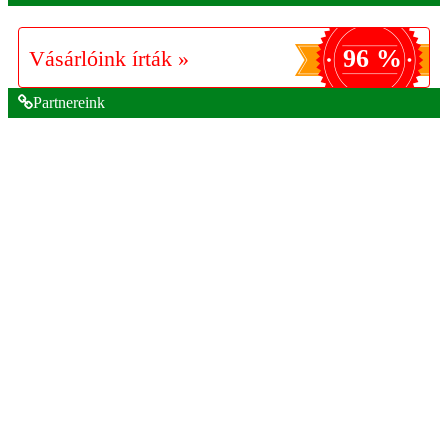
96 %
Vásárlóink írták »
Partnereink