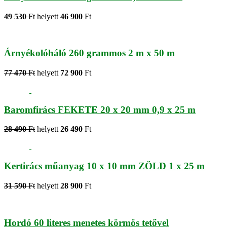
49 530
Ft
helyett
46 900
Ft
Árnyékolóháló 260 grammos 2 m x 50 m
77 470
Ft
helyett
72 900
Ft
Baromfirács FEKETE 20 x 20 mm 0,9 x 25 m
28 490
Ft
helyett
26 490
Ft
Kertirács műanyag 10 x 10 mm ZÖLD 1 x 25 m
31 590
Ft
helyett
28 900
Ft
Hordó 60 literes menetes körmös tetővel