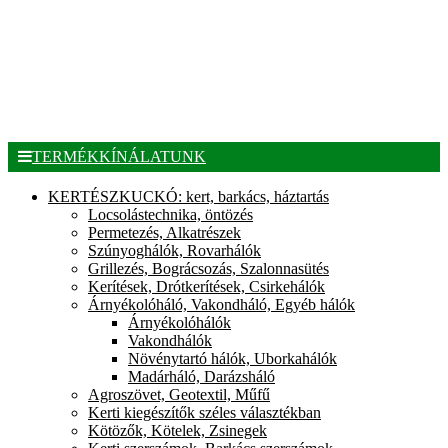
TERMÉKKÍNÁLATUNK
KERTÉSZKUCKÓ: kert, barkács, háztartás
Locsolástechnika, öntözés
Permetezés, Alkatrészek
Szúnyoghálók, Rovarhálók
Grillezés, Bográcsozás, Szalonnasütés
Kerítések, Drótkerítések, Csirkehálók
Árnyékolóháló, Vakondháló, Egyéb hálók
Árnyékolóhálók
Vakondhálók
Növénytartó hálók, Uborkahálók
Madárháló, Darázsháló
Agroszövet, Geotextil, Műfű
Kerti kiegészítők széles választékban
Kötözők, Kötelek, Zsinegek