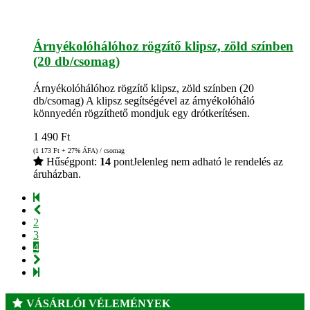
Árnyékolóhálóhoz rögzítő klipsz, zöld színben
(20 db/csomag)
Árnyékolóhálóhoz rögzítő klipsz, zöld színben (20
db/csomag) A klipsz segítségével az árnyékolóháló
könnyedén rögzíthető mondjuk egy drótkerítésen.
1 490
Ft
(1 173
Ft
+ 27% ÁFA) / csomag
Hűségpont:
14
pont
Jelenleg nem adható le rendelés az
áruházban.
2
3
4
VÁSÁRLÓI VÉLEMÉNYEK