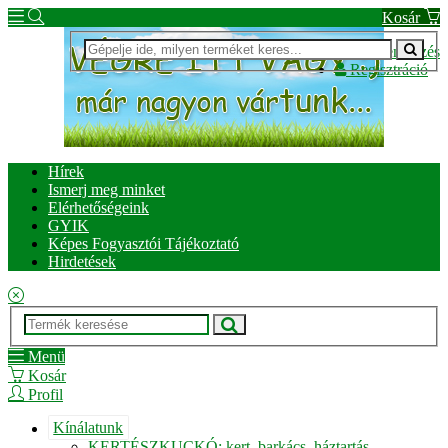
Kosár
Bejelentkezés
Regisztráció
Hírek
Ismerj meg minket
Elérhetőségeink
GYIK
Képes Fogyasztói Tájékoztató
Hirdetések
Menü
Kosár
Profil
Kínálatunk
KERTÉSZKUCKÓ: kert, barkács, háztartás