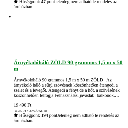
Hűségpont:
47
pont
Jelenleg nem adható le rendelés az
áruházban.
Árnyékolóháló ZÖLD 90 grammos 1,5 m x 50
m
Árnyékolóháló 90 grammos 1,5 m x 50 m ZÖLD Az
árnyékoló háló a sűrű szövésnek köszönhetően átengedi a
szelet és a levegőt. Átengedi a fényt de a hőt, a szövésének
köszönhetően felfogja.Felhasználási javaslat:- balkonok,…
19 490
Ft
(15 347
Ft
+ 27% ÁFA) / db
Hűségpont:
194
pont
Jelenleg nem adható le rendelés az
áruházban.