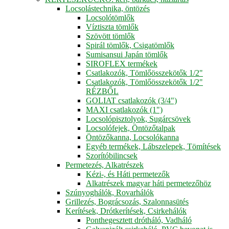
Locsolástechnika, öntözés
Locsolótömlők
Víztiszta tömlők
Szövött tömlők
Spirál tömlők, Csigatömlők
Sumisansui Japán tömlők
SIROFLEX termékek
Csatlakozók, Tömlőösszekötők 1/2"
Csatlakozók, Tömlőösszekötők 1/2"
RÉZBŐL
GOLIAT csatlakozók (3/4")
MAXI csatlakozók (1")
Locsolópisztolyok, Sugárcsövek
Locsolófejek, Öntözőtalpak
Öntözőkanna, Locsolókanna
Egyéb termékek, Lábszelepek, Tömítések
Szorítóbilincsek
Permetezés, Alkatrészek
Kézi-, és Háti permetezők
Alkatrészek magyar háti permetezőhöz
Szúnyoghálók, Rovarhálók
Grillezés, Bográcsozás, Szalonnasütés
Kerítések, Drótkerítések, Csirkehálók
Ponthegesztett drótháló, Vadháló