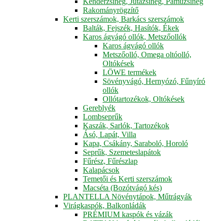
Kenderzsineg, Jutazsineg, Pamuzsineg
Rakományrögzítő
Kerti szerszámok, Barkács szerszámok
Balták, Fejszék, Hasítók, Ékek
Karos ágvágó ollók, Metszőollók
Karos ágvágó ollók
Metszőolló, Omega oltóolló,
Oltókések
LÖWE termékek
Sövényvágó, Hernyózó, Fűnyíró
ollók
Ollótartozékok, Oltókések
Gereblyék
Lombseprűk
Kaszák, Sarlók, Tartozékok
Ásó, Lapát, Villa
Kapa, Csákány, Saraboló, Horoló
Seprűk, Szemeteslapátok
Fűrész, Fűrészlap
Kalapácsok
Temetői és Kerti szerszámok
Macséta (Bozótvágó kés)
PLANTELLA Növénytápok, Műtrágyák
Virágkaspók, Balkonládák
PRÉMIUM kaspók és vázák