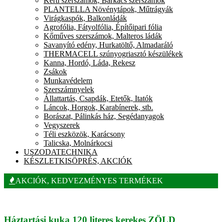
Kerti szerszámok, Barkács szerszámok
PLANTELLA Növénytápok, Műtrágyák
Virágkaspók, Balkonládák
Agrofólia, Fátyolfólia, Építőipari fólia
Kőműves szerszámok, Malteros ládák
Savanyító edény, Hurkatöltő, Almadaráló
THERMACELL szúnyogriasztó készülékek
Kanna, Hordó, Láda, Rekesz
Zsákok
Munkavédelem
Szerszámnyelek
Állattartás, Csapdák, Etetők, Itatók
Láncok, Horgok, Karabínerek, stb.
Borászat, Pálinkás ház, Segédanyagok
Vegyszerek
Téli eszközök, Karácsony
Talicska, Molnárkocsi
USZODATECHNIKA
KÉSZLETKISÖPRÉS, AKCIÓK
AKCIÓK, KEDVEZMÉNYES TERMÉKEK
Háztartási kuka 120 literes kerekes ZÖLD