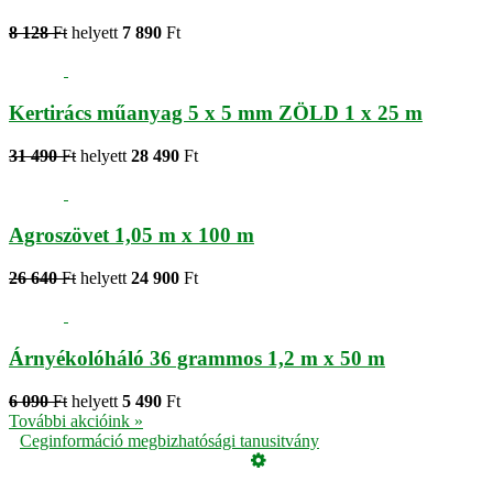
8 128
Ft
helyett
7 890
Ft
Kertirács műanyag 5 x 5 mm ZÖLD 1 x 25 m
31 490
Ft
helyett
28 490
Ft
Agroszövet 1,05 m x 100 m
26 640
Ft
helyett
24 900
Ft
Árnyékolóháló 36 grammos 1,2 m x 50 m
6 090
Ft
helyett
5 490
Ft
További akcióink »
Ceginformáció megbizhatósági tanusitvány
Üzemeltető