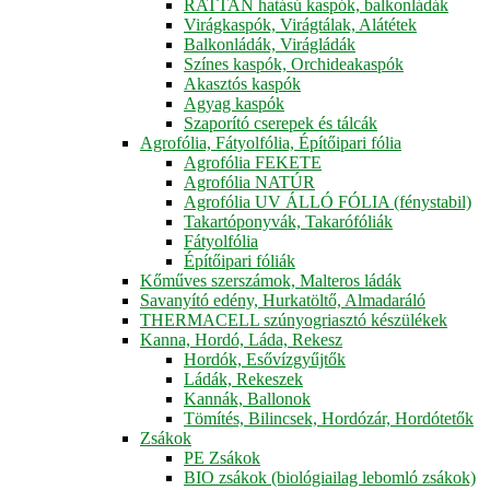
RATTAN hatású kaspók, balkonládák
Virágkaspók, Virágtálak, Alátétek
Balkonládák, Virágládák
Színes kaspók, Orchideakaspók
Akasztós kaspók
Agyag kaspók
Szaporító cserepek és tálcák
Agrofólia, Fátyolfólia, Építőipari fólia
Agrofólia FEKETE
Agrofólia NATÚR
Agrofólia UV ÁLLÓ FÓLIA (fénystabil)
Takartóponyvák, Takarófóliák
Fátyolfólia
Építőipari fóliák
Kőműves szerszámok, Malteros ládák
Savanyító edény, Hurkatöltő, Almadaráló
THERMACELL szúnyogriasztó készülékek
Kanna, Hordó, Láda, Rekesz
Hordók, Esővízgyűjtők
Ládák, Rekeszek
Kannák, Ballonok
Tömítés, Bilincsek, Hordózár, Hordótetők
Zsákok
PE Zsákok
BIO zsákok (biológiailag lebomló zsákok)