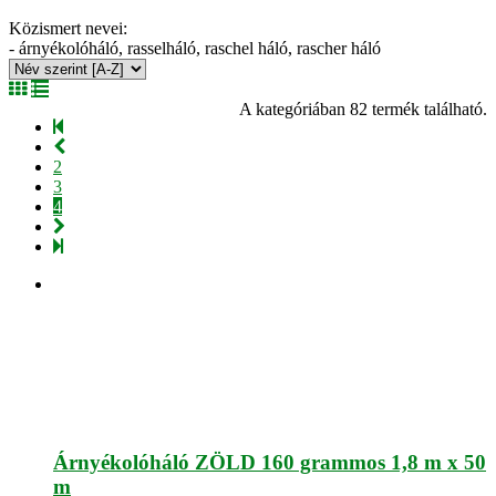
Közismert nevei:
- árnyékolóháló, rasselháló, raschel háló, rascher háló
A kategóriában 82 termék található.
2
3
4
Árnyékolóháló ZÖLD 160 grammos 1,8 m x 50
m