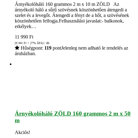
Árnyékolóháló 160 grammos 2 m x 10 m ZÖLD Az
árnyékoló háló a sűrű szövésnek köszönhetően átengedi a
szelet és a levegőt. Átengedi a fényt de a hőt, a szövésének
köszönhetően felfogja.Felhasználási javaslat:- balkonok,
erkélyek…
11 990
Ft
(9 441
Ft
+ 27% ÁFA) / db
Hűségpont:
119
pont
Jelenleg nem adható le rendelés az
áruházban.
Árnyékolóháló ZÖLD 160 grammos 2 m x 50
m
Akciós!