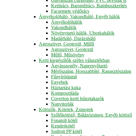
Galvanizált csirkeháló, PVC bevonat is
Kertirács, Baromfirács, Bambuszkerítés
Facsemete védőrács
Árnyékolóháló, Vakondháló, Egyéb hálók
Árnyékolóhálók
Vakondhálók
Növénytartó hálók, Uborkahálók
Madárháló, Darázsháló
Agroszövet, Geotextil, Műfű
Agroszövet, Geotextil
Műfű, Műsövény
Kerti kiegészítők széles választékban
Ágyásszegély, Napernyőtartó
Mérőszalag, Hosszabbító, Ragasztószalag
Fűnyíródamil
Egyebek
Háztartási kuka
Komposztláda
Covertop kerti bútortakarók
Napvitorlák
Kötözők, Kötelek, Zsinegek
Szőlőkötöző, Bálázózsineg, Egyéb kötöző
Fonatolt kötél
Kenderkötél
Sodrott PP kötél