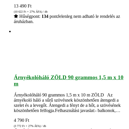
13 490
Ft
(10 622
Ft
+ 27% ÁFA) / db
Hűségpont:
134
pont
Jelenleg nem adható le rendelés az
áruházban.
Árnyékolóháló ZÖLD 90 grammos 1,5 m x 10
m
Árnyékolóháló 90 grammos 1,5 m x 10 m ZÖLD Az
árnyékoló háló a sűrű szövésnek köszönhetően átengedi a
szelet és a levegőt. Átengedi a fényt de a hőt, a szövésének
köszönhetően felfogja.Felhasználási javaslat:- balkonok,…
4 790
Ft
(3 772
Ft
+ 27% ÁFA) / db