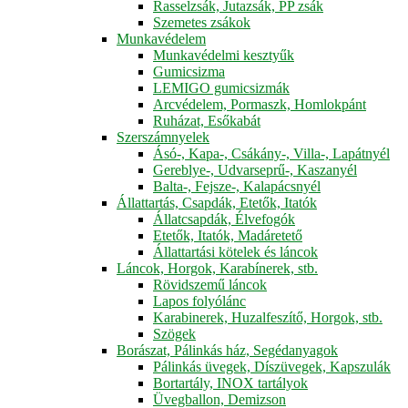
Rasselzsák, Jutazsák, PP zsák
Szemetes zsákok
Munkavédelem
Munkavédelmi kesztyűk
Gumicsizma
LEMIGO gumicsizmák
Arcvédelem, Pormaszk, Homlokpánt
Ruházat, Esőkabát
Szerszámnyelek
Ásó-, Kapa-, Csákány-, Villa-, Lapátnyél
Gereblye-, Udvarseprű-, Kaszanyél
Balta-, Fejsze-, Kalapácsnyél
Állattartás, Csapdák, Etetők, Itatók
Állatcsapdák, Élvefogók
Etetők, Itatók, Madáretető
Állattartási kötelek és láncok
Láncok, Horgok, Karabínerek, stb.
Rövidszemű láncok
Lapos folyólánc
Karabinerek, Huzalfeszítő, Horgok, stb.
Szögek
Borászat, Pálinkás ház, Segédanyagok
Pálinkás üvegek, Díszüvegek, Kapszulák
Bortartály, INOX tartályok
Üvegballon, Demizson