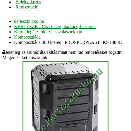
Bejelentkezés
Regisztráció
kerteszkucko.hu
KERTÉSZKUCKÓ: kert, barkács, háztartás
Kerti kiegészítők széles választékban
Komposztláda
Komposztláda 380 literes - PROSPERPLAST IKST380C
Jelenleg az áruház átalakítás miatt nem tud rendeléseket fogadni.
Megértésüket köszönjük.