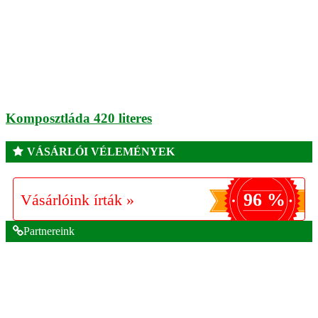
Komposztláda 420 literes
VÁSÁRLÓI VÉLEMÉNYEK
96 %
Vásárlóink írták »
Partnereink