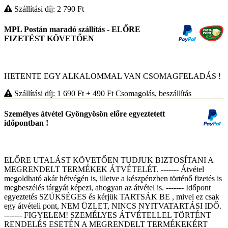
Szállítási díj: 2 790
Ft
MPL Postán maradó szállítás - ELŐRE
FIZETÉST KÖVETŐEN
HETENTE EGY ALKALOMMAL VAN CSOMAGFELADÁS !
Szállítási díj: 1 690
Ft
+ 490
Ft
Csomagolás, beszállítás
Személyes átvétel Gyöngyösön előre egyeztetett
időpontban !
ELŐRE UTALÁST KÖVETŐEN TUDJUK BIZTOSÍTANI A
MEGRENDELT TERMÉKEK ÁTVÉTELÉT. ------- Átvétel
megoldható akár hétvégén is, illetve a készpénzben történő fizetés is
megbeszélés tárgyát képezi, ahogyan az átvétel is. ------- Időpont
egyeztetés SZÜKSÉGES és kérjük TARTSÁK BE , mivel ez csak
egy átvételi pont, NEM ÜZLET, NINCS NYITVATARTÁSI IDŐ.
------- FIGYELEM! SZEMÉLYES ÁTVÉTELLEL TÖRTÉNT
RENDELÉS ESETÉN A MEGRENDELT TERMÉKEKÉRT