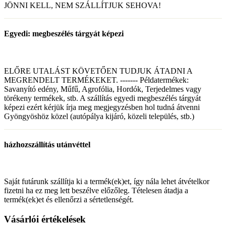
JÖNNI KELL, NEM SZÁLLÍTJUK SEHOVA!
Egyedi: megbeszélés tárgyát képezi
ELŐRE UTALÁST KÖVETŐEN TUDJUK ÁTADNI A
MEGRENDELT TERMÉKEKET. ------- Példatermékek:
Savanyító edény, Műfű, Agrofólia, Hordók, Terjedelmes vagy
törékeny termékek, stb. A szállítás egyedi megbeszélés tárgyát
képezi ezért kérjük írja meg megjegyzésben hol tudná átvenni
Gyöngyöshöz közel (autópálya kijáró, közeli település, stb.)
házhozszállítás utánvéttel
Saját futárunk szállítja ki a termék(ek)et, így nála lehet átvételkor
fizetni ha ez meg lett beszélve előzőleg. Tételesen átadja a
termék(ek)et és ellenőrzi a sértetlenségét.
Vásárlói értékelések