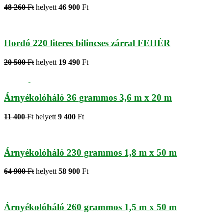
48 260
Ft
helyett
46 900
Ft
Hordó 220 literes bilincses zárral FEHÉR
20 500
Ft
helyett
19 490
Ft
Árnyékolóháló 36 grammos 3,6 m x 20 m
11 400
Ft
helyett
9 400
Ft
Árnyékolóháló 230 grammos 1,8 m x 50 m
64 900
Ft
helyett
58 900
Ft
Árnyékolóháló 260 grammos 1,5 m x 50 m