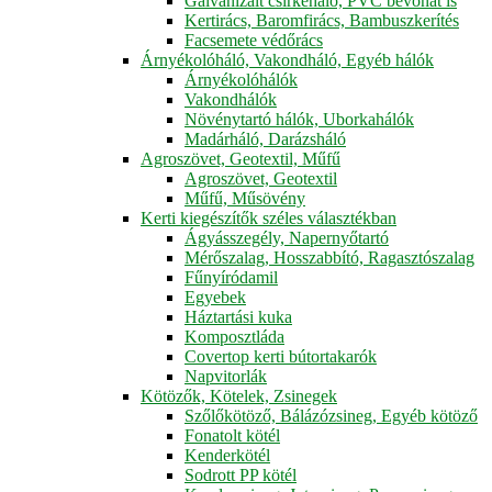
Galvanizált csirkeháló, PVC bevonat is
Kertirács, Baromfirács, Bambuszkerítés
Facsemete védőrács
Árnyékolóháló, Vakondháló, Egyéb hálók
Árnyékolóhálók
Vakondhálók
Növénytartó hálók, Uborkahálók
Madárháló, Darázsháló
Agroszövet, Geotextil, Műfű
Agroszövet, Geotextil
Műfű, Műsövény
Kerti kiegészítők széles választékban
Ágyásszegély, Napernyőtartó
Mérőszalag, Hosszabbító, Ragasztószalag
Fűnyíródamil
Egyebek
Háztartási kuka
Komposztláda
Covertop kerti bútortakarók
Napvitorlák
Kötözők, Kötelek, Zsinegek
Szőlőkötöző, Bálázózsineg, Egyéb kötöző
Fonatolt kötél
Kenderkötél
Sodrott PP kötél