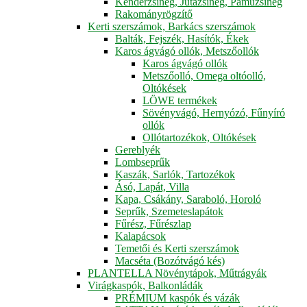
Kenderzsineg, Jutazsineg, Pamuzsineg
Rakományrögzítő
Kerti szerszámok, Barkács szerszámok
Balták, Fejszék, Hasítók, Ékek
Karos ágvágó ollók, Metszőollók
Karos ágvágó ollók
Metszőolló, Omega oltóolló,
Oltókések
LÖWE termékek
Sövényvágó, Hernyózó, Fűnyíró
ollók
Ollótartozékok, Oltókések
Gereblyék
Lombseprűk
Kaszák, Sarlók, Tartozékok
Ásó, Lapát, Villa
Kapa, Csákány, Saraboló, Horoló
Seprűk, Szemeteslapátok
Fűrész, Fűrészlap
Kalapácsok
Temetői és Kerti szerszámok
Macséta (Bozótvágó kés)
PLANTELLA Növénytápok, Műtrágyák
Virágkaspók, Balkonládák
PRÉMIUM kaspók és vázák