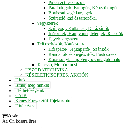
Pincészeti eszközök
Parafadugók, Fadugók, Kénező dugó
Borászati segédanyagok
Szüretelő kád és tartozékai
Vegyszerek
Szúnyog-, Kullancs-, Darázsírtók
Írtószerek, Hangyapor, Mérgek, Riasztók
Egyéb vegyszerek
Téli eszközök, Karácsony
Hólapátok, Jégkaparók, Szánkók
Kandallók és kiegészítők, Füstcsövek
Karácsonyfatalp, Fenyőcsomagoló háló
Talicska, Molnárkocsi
USZODATECHNIKA
KÉSZLETKISÖPRÉS, AKCIÓK
Hírek
Ismerj meg minket
Elérhetőségeink
GYIK
Képes Fogyasztói Tájékoztató
Hirdetések
Kosár
Az Ön kosara üres.