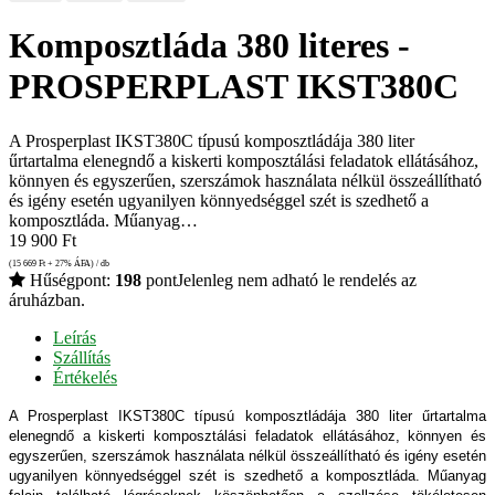
Komposztláda 380 literes -
PROSPERPLAST IKST380C
A Prosperplast IKST380C típusú komposztládája 380 liter
űrtartalma elenegndő a kiskerti komposztálási feladatok ellátásához,
könnyen és egyszerűen, szerszámok használata nélkül összeállítható
és igény esetén ugyanilyen könnyedséggel szét is szedhető a
komposztláda. Műanyag…
19 900
Ft
(15 669
Ft
+ 27% ÁFA) / db
Hűségpont:
198
pont
Jelenleg nem adható le rendelés az
áruházban.
Leírás
Szállítás
Értékelés
A Prosperplast IKST380C típusú komposztládája 380 liter űrtartalma
elenegndő a kiskerti komposztálási feladatok ellátásához, könnyen és
egyszerűen, szerszámok használata nélkül összeállítható és igény esetén
ugyanilyen könnyedséggel szét is szedhető a komposztláda. Műanyag