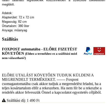
falain található légréseknek köszönhetően a szellzése tökéletesen
megldott.
Adatok:
Alapterület: 72 x 72 cm
Magasság: 82 cm
Űrtartalom: 380 liter
Anyaga: műanyag
Szállítás
FOXPOST automatába - ELŐRE FIZETÉST
KÖVETŐEN
(Ehhez a termékhez ez a szállítási mód
nem választható!)
ELŐRE UTALÁST KÖVETŐEN TUDJUK KÜLDENI A
MEGRENDELT TERMÉKEKET. ------- Foxpost
csomagautomatába csak akkor tudjuk a megrendelést feladni, ha a
teljes kosártartalom elfér a rekeszeben. Ha nem fér be a rekeszbe a
rendelés akkor felvesszük Önnel a kapcsolatot egyeztetés céljából.
Szállítási díj: 1 490
Ft