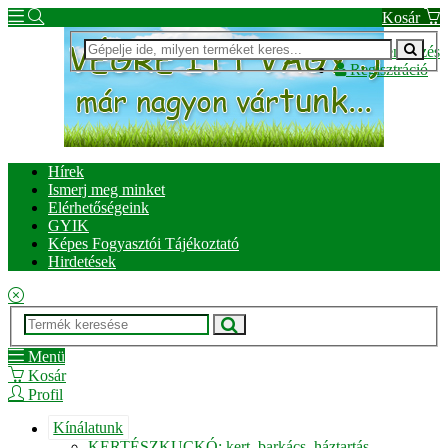
Kosár
Bejelentkezés
Regisztráció
Hírek
Ismerj meg minket
Elérhetőségeink
GYIK
Képes Fogyasztói Tájékoztató
Hirdetések
Menü
Kosár
Profil
Kínálatunk
KERTÉSZKUCKÓ: kert, barkács, háztartás