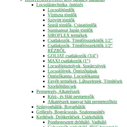
Locsolástechnika, öntözés
Locsolótömlők
Víztiszta tömlők
Szövött tömlők
Spirál tömlők, Csigatömlők
Sumisansui Japán tömlők
SIROFLEX termékek
Csatlakozók, Tömlőösszekötők 1/2"
Csatlakozók, Tömlőösszekötők 1/2"
RÉZBŐL
GOLIAT csatlakozók (3/4")
MAXI csatlakozók (1")
Locsolópisztolyok, Sugárcsövek
Locsolófejek, Öntözőtalpak
Öntözőkanna, Locsolókanna
Egyéb termékek, Lábszelepek, Tömítések
Szorítóbilincsek
Permetezés, Alkatrészek
Kézi-, és Háti permetezők
Alkatrészek magyar háti permetezőhöz
Szúnyoghálók, Rovarhálók
Grillezés, Bográcsozás, Szalonnasütés
Kerítések, Drótkerítések, Csirkehálók
Ponthegesztett drótháló, Vadháló