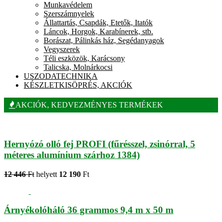
Munkavédelem
Szerszámnyelek
Állattartás, Csapdák, Etetők, Itatók
Láncok, Horgok, Karabínerek, stb.
Borászat, Pálinkás ház, Segédanyagok
Vegyszerek
Téli eszközök, Karácsony
Talicska, Molnárkocsi
USZODATECHNIKA
KÉSZLETKISÖPRÉS, AKCIÓK
AKCIÓK, KEDVEZMÉNYES TERMÉKEK
Hernyózó olló fej PROFI (fűrésszel, zsinórral, 5
méteres alumínium szárhoz 1384)
12 446
Ft
helyett
12 190
Ft
Árnyékolóháló 36 grammos 9,4 m x 50 m