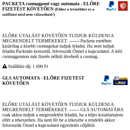
PACKETA csomagpont vagy automata - ELŐRE
FIZETÉST KÖVETŐEN
(Ehhez a termékhez ez a
szállítási mód nem választható!)
ELŐRE UTALÁST KÖVETŐEN TUDJUK KÜLDENI A
MEGRENDELT TERMÉKEKET. ------- Packeta esetében
kizárólag a kisebb csomagokat tudjuk feladni. Ha nem tudjuk
feladni Packetán keresztül, felvesszük Önnel a kapcsolatot. A kért
csomagponton már fizetés nélkül átvehető a csomag.
Szállítási díj: 1 690
Ft
GLS AUTOMATA - ELŐRE FIZETÉST
KÖVETŐEN
ELŐRE UTALÁST KÖVETŐEN TUDJUK KÜLDENI A
MEGRENDELT TERMÉKEKET. ------- GLS AUTOMATÁBA
csak akkor tudjuk a megrendelést feladni, ha a teljes kosártartalom
elfér a rekeszeben. Ha nem fér be a rekeszbe a rendelés akkor
felvesszük Önnel a kapcsolatot egyeztetés céljából.