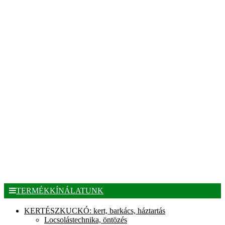
TERMÉKKÍNÁLATUNK
KERTÉSZKUCKÓ: kert, barkács, háztartás
Locsolástechnika, öntözés