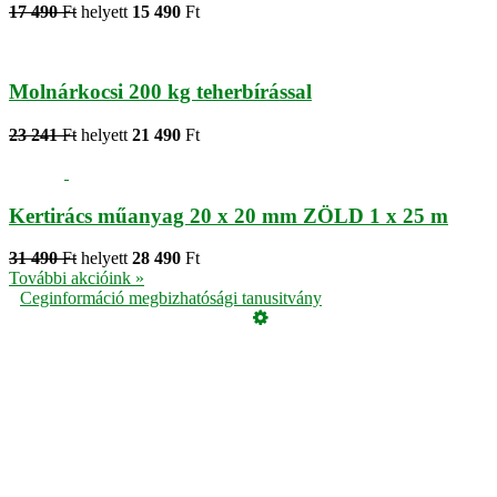
17 490
Ft
helyett
15 490
Ft
Molnárkocsi 200 kg teherbírással
23 241
Ft
helyett
21 490
Ft
Kertirács műanyag 20 x 20 mm ZÖLD 1 x 25 m
31 490
Ft
helyett
28 490
Ft
További akcióink »
Ceginformáció megbizhatósági tanusitvány
Üzemeltető
Online elállás
Teljes katalógus
Vásárlói értékelések
Adatvédelmi tájékoztató
Garancia
ÁSZF
Cookie, azaz süti tájékoztató