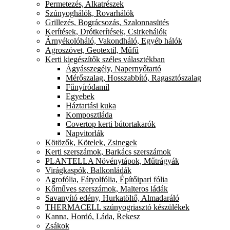
Permetezés, Alkatrészek
Szúnyoghálók, Rovarhálók
Grillezés, Bográcsozás, Szalonnasütés
Kerítések, Drótkerítések, Csirkehálók
Árnyékolóháló, Vakondháló, Egyéb hálók
Agroszövet, Geotextil, Műfű
Kerti kiegészítők széles választékban
Ágyásszegély, Napernyőtartó
Mérőszalag, Hosszabbító, Ragasztószalag
Fűnyíródamil
Egyebek
Háztartási kuka
Komposztláda
Covertop kerti bútortakarók
Napvitorlák
Kötözők, Kötelek, Zsinegek
Kerti szerszámok, Barkács szerszámok
PLANTELLA Növénytápok, Műtrágyák
Virágkaspók, Balkonládák
Agrofólia, Fátyolfólia, Építőipari fólia
Kőműves szerszámok, Malteros ládák
Savanyító edény, Hurkatöltő, Almadaráló
THERMACELL szúnyogriasztó készülékek
Kanna, Hordó, Láda, Rekesz
Zsákok