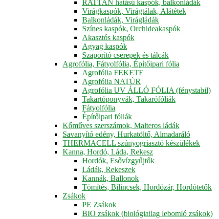
RATTAN hatású kaspók, balkonládák
Virágkaspók, Virágtálak, Alátétek
Balkonládák, Virágládák
Színes kaspók, Orchideakaspók
Akasztós kaspók
Agyag kaspók
Szaporító cserepek és tálcák
Agrofólia, Fátyolfólia, Építőipari fólia
Agrofólia FEKETE
Agrofólia NATÚR
Agrofólia UV ÁLLÓ FÓLIA (fénystabil)
Takartóponyvák, Takarófóliák
Fátyolfólia
Építőipari fóliák
Kőműves szerszámok, Malteros ládák
Savanyító edény, Hurkatöltő, Almadaráló
THERMACELL szúnyogriasztó készülékek
Kanna, Hordó, Láda, Rekesz
Hordók, Esővízgyűjtők
Ládák, Rekeszek
Kannák, Ballonok
Tömítés, Bilincsek, Hordózár, Hordótetők
Zsákok
PE Zsákok
BIO zsákok (biológiailag lebomló zsákok)